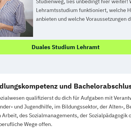
Studienweg, lies unbedingt hier weiter! 
Lehramtsstudium funktioniert, welche H
anbieten und welche Voraussetzungen du
Duales Studium Lehramt
ndlungskompetenz und Bachelorabschlus
ialwesen qualifizierst du dich für Aufgaben mit Verantw
inder- und Jugendhilfe, im Bildungssektor, der Alten-, B
n Arbeit, des Sozialmanagements, der Sozialpädagogik
berufliche Wege offen.