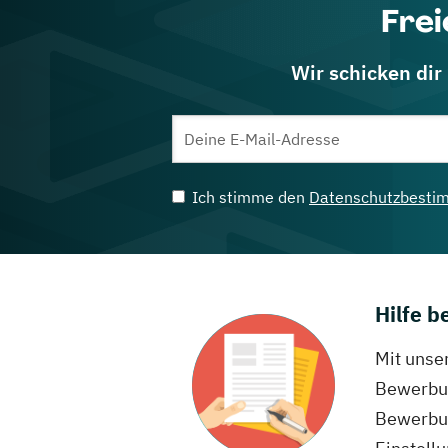
Frei
Wir schicken dir
Ich stimme den
Datenschutzbesti
Hilfe 
Mit unse
Bewerbun
Bewerbun