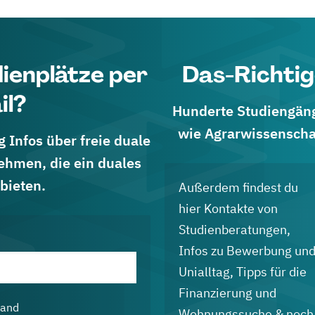
dienplätze per
Das-Richtig
il?
Hunderte Studiengänge
wie Agrarwissenscha
 Infos über freie duale
ehmen, die ein duales
bieten.
Außerdem findest du
hier Kontakte von
Studienberatungen,
Infos zu Bewerbung un
Unialltag, Tipps für die
Finanzierung und
land
Wohnungssuche & noch