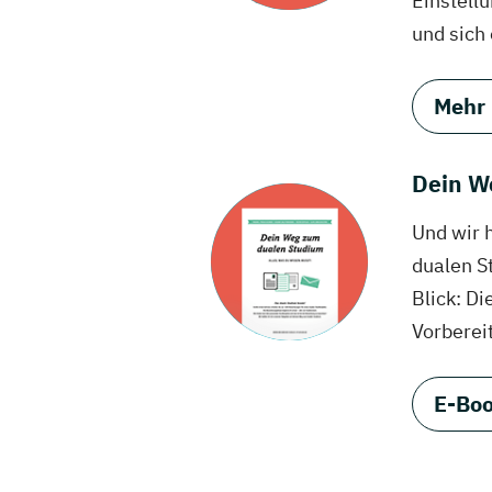
Einstell
und sich
Mehr
Dein W
Und wir 
dualen S
Blick: Di
Vorberei
E-Boo