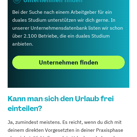
Bei der Suche nach einem Arbeitgeber für ein
duales Studium unterstützen wir dich gerne. In
unserer Unternehmensdatenbank listen wir schon
über 2.100 Betriebe, die ein duales Studium
anbieten.
Unternehmen finden
Kann man sich den Urlaub frei
einteilen?
Ja, zumindest meistens. Es reicht, wenn du dich mit
deinem direkten Vorgesetzten in deiner Praxisphase