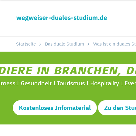
Startseite
Das duale Studium
Was ist ein duales S
Kostenloses Infomaterial
Zu den Stu