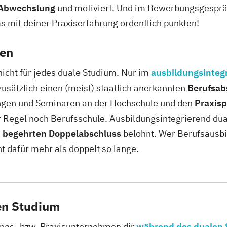
Abwechslung
und motiviert. Und im Bewerbungsgespräc
s mit deiner Praxiserfahrung ordentlich punkten!
sen
 nicht für jedes duale Studium. Nur im
ausbildungsinteg
sätzlich einen (meist) staatlich anerkannten
Berufsab
ungen und Seminaren an der Hochschule und den
Praxis
Regel noch Berufsschule. Ausbildungsintegrierend dual 
m
begehrten Doppelabschluss
belohnt. Wer Berufsausb
t dafür mehr als doppelt so lange.
en Studium
dungs- bzw. Praxisunternehmen dir
während des dualen 