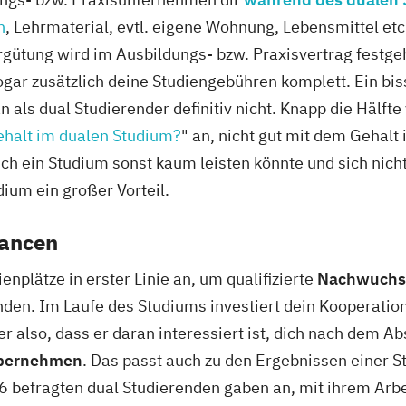
n
, Lehrmaterial, evtl. eigene Wohnung, Lebensmittel etc.
rgütung wird im Ausbildungs- bzw. Praxisvertrag festge
ar zusätzlich deine Studiengebühren komplett. Ein bis
 als dual Studierender definitiv nicht. Knapp die Hälft
ehalt im dualen Studium?
" an, nicht gut mit dem Gehalt
 ein Studium sonst kaum leisten könnte und sich nicht
dium ein großer Vorteil.
ancen
nplätze in erster Linie an, um qualifizierte
Nachwuchsf
nden. Im Laufe des Studiums investiert dein Kooperatio
r also, dass er daran interessiert ist, dich nach dem 
bernehmen
. Das passt auch zu den Ergebnissen einer S
16 befragten dual Studierenden gaben an, mit ihrem Arb