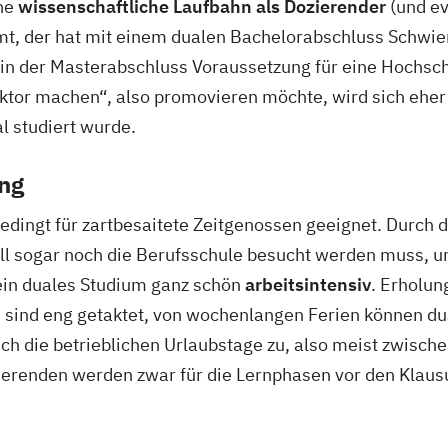
ine
wissenschaftliche Laufbahn als Dozierender
(und ev
t, der hat mit einem dualen Bachelorabschluss Schwieri
hin der Masterabschluss Voraussetzung für eine Hochsch
ktor machen“, also promovieren möchte, wird sich eher
l studiert wurde.
ung
bedingt für zartbesaitete Zeitgenossen geeignet. Durch
ll sogar noch die Berufsschule besucht werden muss, un
 ein duales Studium ganz schön
arbeitsintensiv
. Erholun
s sind eng getaktet, von wochenlangen Ferien können du
ich die betrieblichen Urlaubstage zu, also meist zwische
ierenden werden zwar für die Lernphasen vor den Klausur