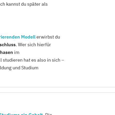
h kannst du später als
rierenden Modell
erwirbst du
schluss
. Wer sich hierfür
phasen
im
studieren hat es also in sich –
ildung und Studium
Studiums ein Gehalt
. Die