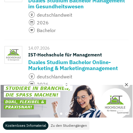
Duales Studium Bachelor Management
im Gesundheitswesen
deutschlandweit
2026
Bachelor
14.07.2026
IST-Hochschule für Management
Duales Studium Bachelor Online-
Marketing & Marketingmanagement
deutschlandweit
2026
Bachelor
14.07.2026
Sponsored
IST-Hochschule für Management
Duales Studium Bachelor Sportbusiness
Kostenloses Infomaterial
Zu den Studiengängen
Management