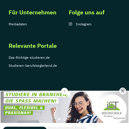
Für Unternehmen
Folge uns auf
Mediadaten
Instagram
Relevante Portale
Das-Richtige-studieren.de
Studieren-berufsbegleitend.de
© Copyright 2026, TarGroup Media GmbH
Impressum
Über
Datenschutzerklärung
Nutzungsbedingungen
Barrier
Sponsored
uns