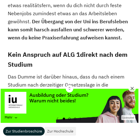
etwas realitätsfern, wenn du dich nicht durch feste
Nebenjobs zumindest etwas an das Arbeitsleben
gewöhnst.
Der Übergang von der Uni ins Berufsleben
kann somit harsch ausfallen und schwerer werden,
wenn du keine Praxiserfahrung aufweisen kannst.
Kein Anspruch auf ALG 1direkt nach dem
Studium
Das Dumme ist darüber hinaus, dass du nach einem
Studium nach derzeitiger Gesetzeslage in die
sogenannte „Hartz-IV-Falle“ rutschen kannst, denn du
hast während des Vollzeitstudiums in der Regel nicht
in die Arbeitslosenversicherung eingezahlt und somit
keinen Anspruch auf das Arbeitslosengeld (ALG) I.
Mehr
Sponsored
Sollte dich hingegen nach deiner Ausbildung eine
Zur Studienbroschüre
Zur Hochschule
arbeitslose Periode erwarten, hast du diesen