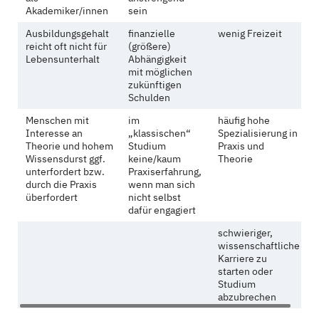
Akademiker/innen
sein
Ausbildungsgehalt
finanzielle
wenig Freizeit
reicht oft nicht für
(größere)
Lebensunterhalt
Abhängigkeit
mit möglichen
zukünftigen
Schulden
Menschen mit
im
häufig hohe
Interesse an
„klassischen“
Spezialisierung in
Theorie und hohem
Studium
Praxis und
Wissensdurst ggf.
keine/kaum
Theorie
unterfordert bzw.
Praxiserfahrung,
durch die Praxis
wenn man sich
überfordert
nicht selbst
dafür engagiert
schwieriger,
wissenschaftliche
Karriere zu
starten oder
Studium
abzubrechen