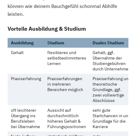
können wie deinem Bauchgefühl schonmal Abhilfe
leisten.
Vorteile Ausbildung & Studium
Ausbildung
Studium
Duales Studium
Gehalt
flexibleres und
Gehalt, ggf.
selbstbestimmteres
Übernahme der
Lernen
Studiengebühren
durch Unternehmen
Praxiserfahrung
Praxiserfahrungen
Praxiserfahrung und
in mehreren
theoretische
Bereichen möglich
Grundlage, ggf.
zwei vollwertige
Abschlüsse
oft leichterer
Aussicht auf
sehr gute
Übergang ins
durchschnittlich
Startchancen in und
Berufsleben
höheres Gehalt &
Grundlage für die
bei Übernahme
Führungspositionen
Karriere