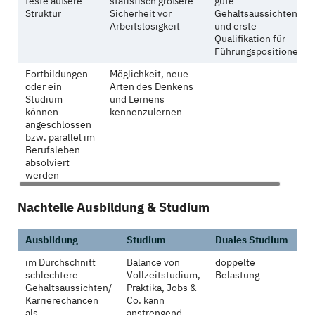
feste äußere
statistisch größere
gute
Struktur
Sicherheit vor
Gehaltsaussichten
Arbeitslosigkeit
und erste
Qualifikation für
Führungspositionen
Fortbildungen
Möglichkeit, neue
oder ein
Arten des Denkens
Studium
und Lernens
können
kennenzulernen
angeschlossen
bzw. parallel im
Berufsleben
absolviert
werden
Nachteile Ausbildung & Studium
Ausbildung
Studium
Duales Studium
im Durchschnitt
Balance von
doppelte
schlechtere
Vollzeitstudium,
Belastung
Gehaltsaussichten/
Praktika, Jobs &
Karrierechancen
Co. kann
als
anstrengend