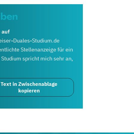
iben
e auf
iser-Duales-Studium.de
entlichte Stellenanzeige für ein
 Studium spricht mich sehr an,
Text in Zwischenablage
kopieren