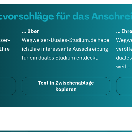
tvorschläge für das Anschre
... über
... Ihr
ser-
Wegweiser-Duales-Studium.de habe
Wegwe
 Ihre
ich Ihre interessante Ausschreibung
veröff
für ein duales Studium entdeckt.
duales
weil...
Text in Zwischenablage
kopieren