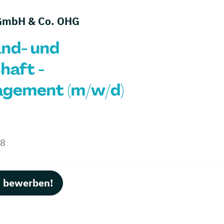
GmbH & Co. OHG
and- und
haft -
gement (m/w/d)
18
t bewerben!