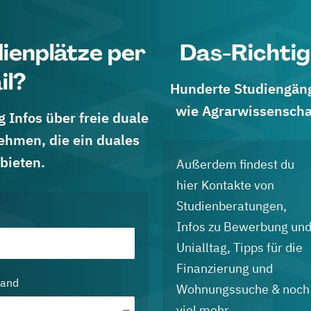
dienplätze per
Das-Richtig
il?
Hunderte Studiengänge
wie Agrarwissenscha
 Infos über freie duale
ehmen, die ein duales
bieten.
Außerdem findest du
hier Kontakte von
Studienberatungen,
Infos zu Bewerbung un
Unialltag, Tipps für die
Finanzierung und
land
Wohnungssuche & noch
viel mehr.