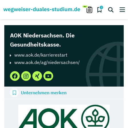
0
AOK Niedersachsen. Die
Gesundheitskasse.
www.aok.de/karrierestart
www.aok.de/ag/niedersachsen/
Unternehmen merken