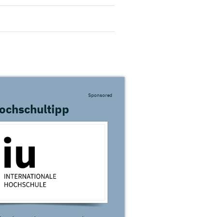
Sponsored
ochschultipp