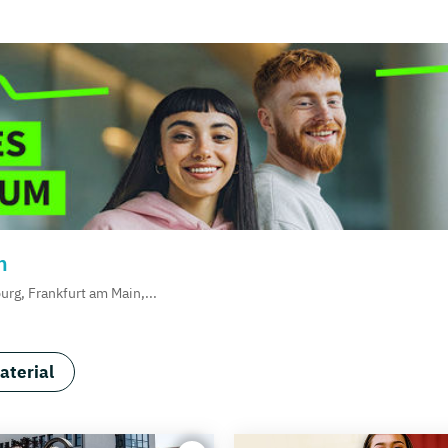
m
rg, Frankfurt am Main,...
aterial