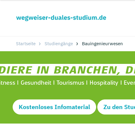
Startseite
Studiengänge
Bauingenieurwesen
Kostenloses Infomaterial
Zu den Stu