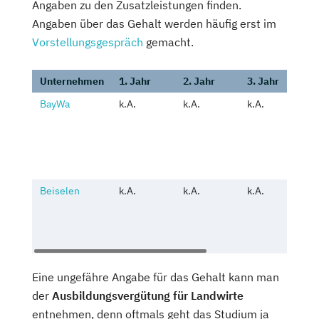
Angaben zu den Zusatzleistungen finden.
Angaben über das Gehalt werden häufig erst im
Vorstellungsgespräch
gemacht.
Unternehmen
1. Jahr
2. Jahr
3. Jahr
Z
BayWa
k.A.
k.A.
k.A.
u
W
U
b
U
u
Beiselen
k.A.
k.A.
k.A.
u
i
U
U
W
Eine ungefähre Angabe für das Gehalt kann man
der
Ausbildungsvergütung für Landwirte
entnehmen, denn oftmals geht das Studium ja