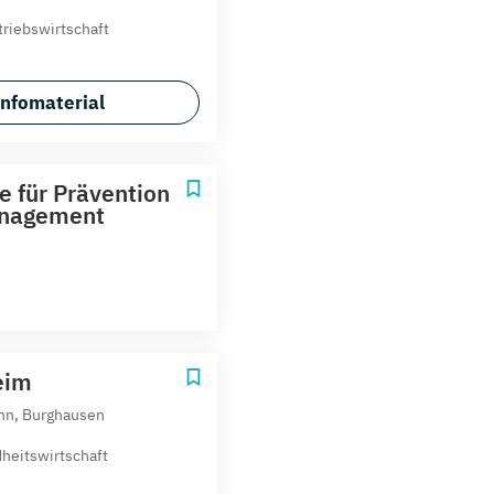
riebswirtschaft
Infomaterial
 für Prävention
anagement
eim
nn, Burghausen
heitswirtschaft