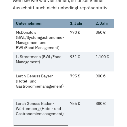
wem sie wie wie viel zahlen, ist unser kleiner
Ausschnitt auch nicht unbedingt repräsentativ.
Unternehmen
1. Jahr
2. Jahr
3. 
McDonald’s
770 €
860 €
96
(BWL/Systemgastronomie-
Management und
BWL/Food Management)
L. Stroetmann (BWL/Food
931 €
1.100 €
1.3
Management)
Lerch Genuss Bayern
795 €
900 €
1.0
(Hotel- und
Gastronomiemanagement)
Lerch Genuss Baden-
755 €
880 €
99
Württemberg (Hotel- und
Gastronomiemanagement)