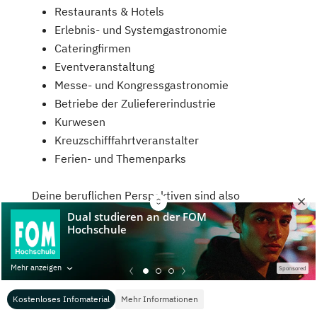
Restaurants & Hotels
Erlebnis- und Systemgastronomie
Cateringfirmen
Eventveranstaltung
Messe- und Kongressgastronomie
Betriebe der Zuliefererindustrie
Kurwesen
Kreuzschifffahrtveranstalter
Ferien- und Themenparks
Deine beruflichen Perspektiven sind also
vielfältig und dein duales Studium Gastronomie
qualifiziert dich als Fach- und Führungskraft, zum
Beispiel als:
Mehr anzeigen
Sponsored
Restaurantleiter/in
Kostenloses Infomaterial
Mehr Informationen
Küchenchef/in oder -manager/in