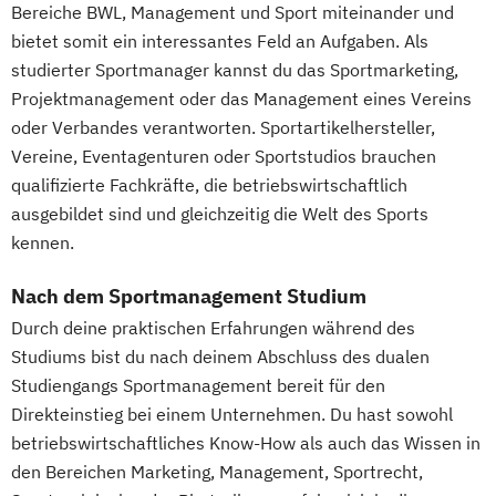
Bereiche BWL, Management und Sport miteinander und
Gastronomiemanagement
bietet somit ein interessantes Feld an Aufgaben. Als
BWL Interkulturelle Kompetenzen |
studierter Sportmanager kannst du das Sportmarketing,
Gesundheitsmanagement
Projektmanagement oder das Management eines Vereins
BWL Interkulturelle Kompetenzen |
oder Verbandes verantworten. Sportartikelhersteller,
Hotelmanagement
Vereine, Eventagenturen oder Sportstudios brauchen
BWL Interkulturelle Kompetenzen |
qualifizierte Fachkräfte, die betriebswirtschaftlich
Immobilienmanagement
ausgebildet sind und gleichzeitig die Welt des Sports
BWL Interkulturelle Kompetenzen |
kennen.
Innovationsmanagement
Nach dem Sportmanagement Studium
BWL Interkulturelle Kompetenzen |
Durch deine praktischen Erfahrungen während des
Lieferkettenmanagement & Logistik
Studiums bist du nach deinem Abschluss des dualen
BWL Interkulturelle Kompetenzen |
Studiengangs Sportmanagement bereit für den
Marketing & Digitale Medien
Direkteinstieg bei einem Unternehmen. Du hast sowohl
BWL Interkulturelle Kompetenzen |
betriebswirtschaftliches Know-How als auch das Wissen in
Personalmanagement
den Bereichen Marketing, Management, Sportrecht,
BWL Interkulturelle Kompetenzen |