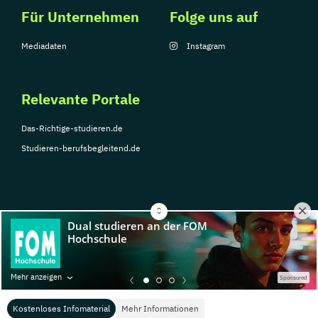
Für Unternehmen
Folge uns auf
Mediadaten
Instagram
Relevante Portale
Das-Richtige-studieren.de
Studieren-berufsbegleitend.de
© Copyright 2026, TarGroup Media GmbH
Impressum
Über
Datenschutzerklärung
Nutzungsbedingungen
Barrier
Mehr anzeigen
Sponsored
uns
Kostenloses Infomaterial
Mehr Informationen