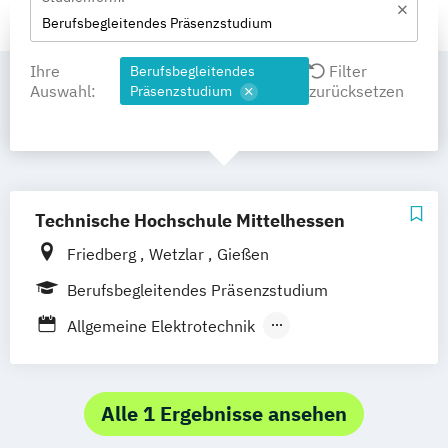
Berufsbegleitendes Präsenzstudium
Ihre
Filter
Berufsbegleitendes
Auswahl:
zurücksetzen
Präsenzstudium
Technische Hochschule Mittelhessen
Friedberg
Wetzlar
Gießen
Berufsbegleitendes Präsenzstudium
Allgemeine Elektrotechnik
Bahningenieurwesen
Bauingenieurwesen
Betriebswirtschaft (versch.
Studienrichtungen)
Alle 1 Ergebnisse ansehen
Ingenieurwesen Elektrotechnik