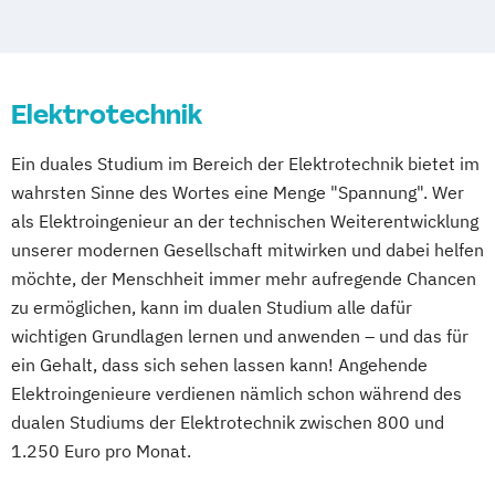
Ingenieurwesen Maschinenbau
Maschinenbau
Maschinenbau Mechatronik
Mechatronik
Elektrotechnik
Nachrichtentechnik und Computernetze
Organisationsmanagement in der Medizin
Ein duales Studium im Bereich der Elektrotechnik bietet im
Prozessmanagement
wahrsten Sinne des Wortes eine Menge "Spannung". Wer
Systems Engineering
als Elektroingenieur an der technischen Weiterentwicklung
Technische Informatik
unserer modernen Gesellschaft mitwirken und dabei helfen
Technischer Vertrieb
möchte, der Menschheit immer mehr aufregende Chancen
Wirtschaftsingenieurwesen
zu ermöglichen, kann im dualen Studium alle dafür
Wirtschaftsingenieurwesen-Industrie
wichtigen Grundlagen lernen und anwenden – und das für
ein Gehalt, dass sich sehen lassen kann! Angehende
Elektroingenieure verdienen nämlich schon während des
dualen Studiums der Elektrotechnik zwischen 800 und
1.250 Euro pro Monat.