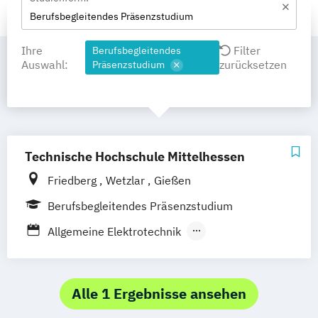
Berufsbegleitendes Präsenzstudium
Ihre
Filter
Berufsbegleitendes
Auswahl:
zurücksetzen
Präsenzstudium
Technische Hochschule Mittelhessen
Friedberg
Wetzlar
Gießen
Berufsbegleitendes Präsenzstudium
Allgemeine Elektrotechnik
Bahningenieurwesen
Bauingenieurwesen
Betriebswirtschaft (versch.
Studienrichtungen)
Alle 1 Ergebnisse ansehen
Ingenieurwesen Elektrotechnik