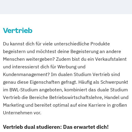
Ingenieurwesen Maschinenbau
Maschinenbau
Maschinenbau Mechatronik
Mechatronik
Vertrieb
Nachrichtentechnik und Computernetze
Organisationsmanagement in der Medizin
Du kannst dich für viele unterschiedliche Produkte
Prozessmanagement
begeistern und möchtest deine Begeisterung an andere
Systems Engineering
Menschen weitergeben? Zudem bist du ein Verkaufstalent
Technische Informatik
und interessierst dich für Werbung und
Technischer Vertrieb
Kundenmanagement? Im dualen Studium Vertrieb sind
Wirtschaftsingenieurwesen
genau diese Eigenschaften gefragt. Häufig als Schwerpunkt
Wirtschaftsingenieurwesen-Industrie
im BWL-Studium angeboten, kombiniert das duale Studium
Vertrieb die Bereiche Betriebswirtschaftslehre, Handel und
Marketing und bereitet optimal auf eine Karriere in großen
Unternehmen vor.
Vertrieb dual studieren: Das erwartet dich!