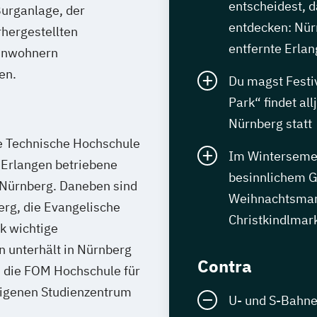
entscheidest, d
Burganlage, der
entdecken: Nür
hergestellten
entfernte Erla
Einwohnern
en.
Du magst Festi
Park“ findet all
Nürnberg statt
ie Technische Hochschule
Im Wintersemest
Erlangen betriebene
besinnlichem G
-Nürnberg. Daneben sind
Weihnachtsmar
rg, die Evangelische
Christkindlmar
k wichtige
n unterhält in Nürnberg
Contra
h die FOM Hochschule für
igenen Studienzentrum
U- und S-Bahne