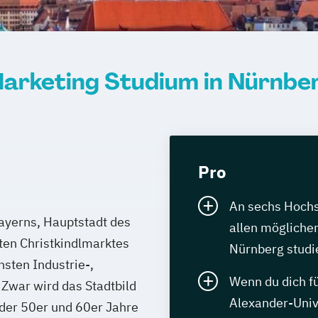
arketing Studium in Nürnbe
Pro
An sechs Hochs
Bayerns, Hauptstadt des
allen möglichen
en Christkindlmarktes
Nürnberg studi
hsten Industrie-,
Wenn du dich fü
Zwar wird das Stadtbild
Alexander-Univ
 der 50er und 60er Jahre