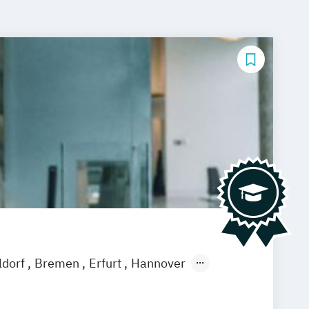
ldorf
Bremen
Erfurt
Hannover
feld
Braunschweig
Dresden
eutschlandweit
Bonn