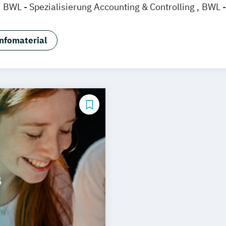
BWL - Spezialisierung Accounting & Controlling
BWL -
alisierung Sozialmanagement
BWL - Spezialisierung 
isierung Artificial Intelligence
BWL –Spezialisierung 
nfomaterial
urwesen
Betriebswirtschaftslehre
Elektrotechnik
Ge
irtschaft
Informatik
Kindheitspädagogik
Marketin
anagement
Public Relations & Kommunikation
Soziale
informatik
Wirtschaftsingenieurwesen
Wirtschaftsps