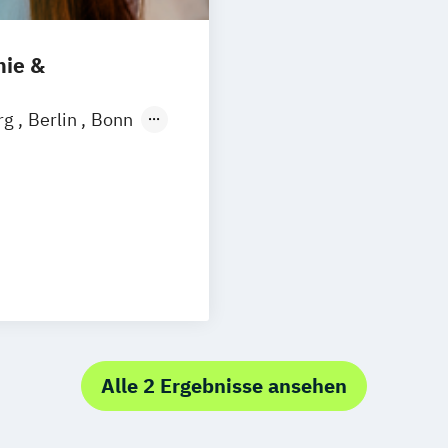
mie &
rg
Berlin
Bonn
dorf
Essen
Hamburg
eipzig
Mainz
s
Saarbrücken
kt
ement
ce & Banking
agogik
t
Alle 2 Ergebnisse ansehen