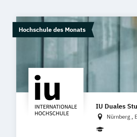
Hochschule des Monats
IU Duales St
Nürnberg
Dortmund
Duisburg
K