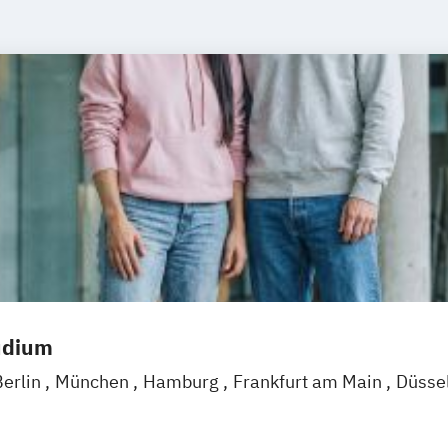
udium
Berlin
München
Hamburg
Frankfurt am Main
Düsse
Mannheim
Leipzig
Online-Campus
Augsburg
Biele
arlsruhe
Köln
Mainz
Münster
Stuttgart
Aachen
d