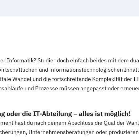
Medical Care
almanagement
nagement
it
Steuerrecht
er Informatik? Studier doch einfach beides mit dem d
enieurwesen
irtschaftlichen und informationstechnologischen Inhal
cht
gitale Wandel und die fortschreitende Komplexität der I
bsabläufe und Prozesse müssen angepasst oder erneuer
oder die IT-Abteilung – alles ist möglich!
ent hast du nach deinem Abschluss die Qual der Wahl 
sicherungen, Unternehmensberatungen oder produzier