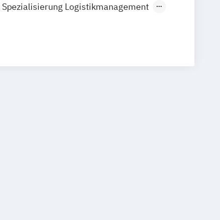
 Spezialisierung Logistikmanagement
Steuerberatung
International Management
sundheitsmanagement
g
Mediendesign
 Arbeit
Tourismusmanagement
ychologie