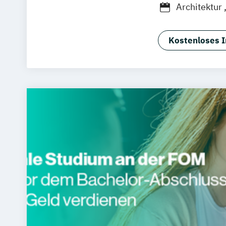
Architektur
BWL - Spezi
BWL -Spezial
Kostenloses I
Bauingenie
Immobilienw
Personalm
Wirtschafts