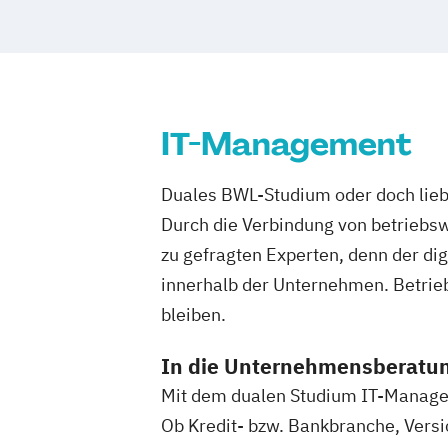
Management in der Gefahrenabwehr
Marketing & Digitale Medien
Maschinenbau & Digitale Technologien
Nachhaltigkeitsmanagement
Person
Pflegemanagement
Primary Care Ma
IT-Management
Psychologie & Künstliche Intelligenz
Real Estate Management
Soziale Arbe
Duales BWL-Studium oder doch lieb
Wirtschaftsinformatik
Wirtschaftsing
Durch die Verbindung von betriebsw
Wirtschaftspsychologie
Wirtschaftsre
zu gefragten Experten, denn der di
Wirtschaftsrecht Vertiefung Notariat
innerhalb der Unternehmen. Betrie
bleiben.
In die Unternehmensberatung 
Mit dem dualen Studium IT-Managem
Ob Kredit- bzw. Bankbranche, Ver