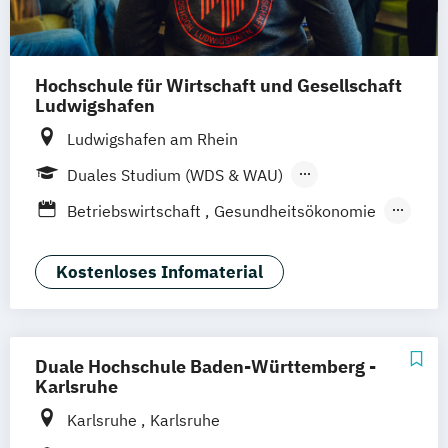
BWL | Versicherungen
BWL | Wirtschaftsprüfung
Soziale Arbeit & Management
Hochschule für Wirtschaft und Gesellschaft
Soziale Arbeit & Management & Coaching
Ludwigshafen
Ludwigshafen am Rhein
Duales Studium (WDS & WAU)
Berufsbegleitendes Präsenzstudium
Betriebswirtschaft
Gesundheitsökonomie
Hebammenwesen
Hebammenwissenschaft
Kostenloses Infomaterial
International Business Administration
International Business Administration and
Information Technology
Duale Hochschule Baden-Württemberg -
Logistik
Pflege
Karlsruhe
Versorgungssteuerung im
Karlsruhe
Karlsruhe
Gesundheitswesen - Health Care