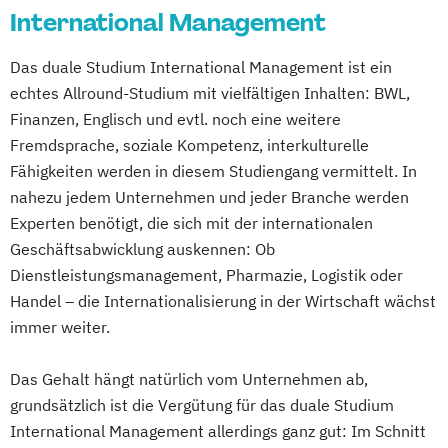
International Management
Handels- und Vertriebsmanagement - dual
Das duale Studium International Management ist ein
International Management - dual
echtes Allround-Studium mit vielfältigen Inhalten: BWL,
Internationales Logistikmanagement - dual
Finanzen, Englisch und evtl. noch eine weitere
Fremdsprache, soziale Kompetenz, interkulturelle
Steuerlehre - dual
Taxation -dual
Fähigkeiten werden in diesem Studiengang vermittelt. In
Tourism and Travel Management - dual
nahezu jedem Unternehmen und jeder Branche werden
Tourism and Travel Management – dual
Experten benötigt, die sich mit der internationalen
Wirtschaftsinformatik - dual
Geschäftsabwicklung auskennen: Ob
Dienstleistungsmanagement, Pharmazie, Logistik oder
Handel – die Internationalisierung in der Wirtschaft wächst
immer weiter.
Das Gehalt hängt natürlich vom Unternehmen ab,
grundsätzlich ist die Vergütung für das duale Studium
International Management allerdings ganz gut: Im Schnitt