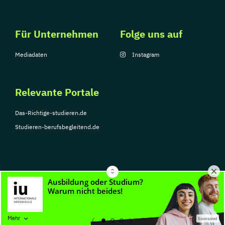
Für Unternehmen
Folge uns auf
Mediadaten
Instagram
Relevante Portale
Das-Richtige-studieren.de
Studieren-berufsbegleitend.de
© Copyright 2026, TarGroup Media GmbH
Impressum
Über
Datenschutzerklärung
Nutzungsbedingungen
Barrier
Mehr
Sponsored
uns