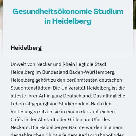
Maschinenbau - Allgemeiner Maschinenbau
Gesundheitsökonomie Studium
Maschinenbau - Konstruktion und
in Heidelberg
Entwicklung
Maschinenbau - Produktionstechnik
Maschinenbau - Technische
Heidelberg
Gebäudeausrüstung
Maschinenbau - Verfahrenstechnik
Unweit von Neckar und Rhein liegt die Stadt
Maschinenbau - Versorgungs- und
Heidelberg im Bundesland Baden-Württemberg.
Energiemanagement
Heidelberg gehört zu den berühmtesten deutschen
Mechatronik - Allgemeine Mechatronik
Studentenstädten. Die Universität Heidelberg ist die
Mechatronik - Elektromobilität
älteste ihrer Art in ganz Deutschland. Das alltägliche
Mechatronik - Energiewirtschaft
Leben ist geprägt von Studierenden. Nach den
Vorlesungen sitzen sie in einem der zahlreichen
Mechatronik - Fahrzeugsystemtechnik und
Cafés in der Altstadt oder Grillen am Ufer des
Elektromobilität
Neckars. Die Heidelberger Nächte werden in einem
Medien - Digitale Medien
Medizintechnik
der zahlreichen Clubs wie dem Karlsorbahnhof oder