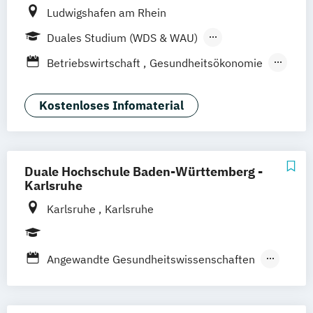
Ludwigshafen am Rhein
Mediendesign
Personalmanagement
Public Relations & Kommunikation
Duales Studium (WDS & WAU)
Soziale Arbeit
Tourismusmanagement
Berufsbegleitendes Präsenzstudium
Betriebswirtschaft
Gesundheitsökonomie
Wirtschaftsinformatik
Hebammenwesen
Wirtschaftsingenieurwesen
Hebammenwissenschaft
Kostenloses Infomaterial
Wirtschaftspsychologie
International Business Administration
International Business Administration and
Information Technology
Duale Hochschule Baden-Württemberg -
Logistik
Pflege
Karlsruhe
Versorgungssteuerung im
Karlsruhe
Karlsruhe
Gesundheitswesen - Health Care
Management (HCM)
Weinbau und Oenologie
Angewandte Gesundheitswissenschaften
Angewandte Hebammenwissenschaft
BWL - Bank