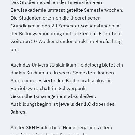
Engineering
Das Studienmodell an der Internationalen
Wirtschaftsingenieurwesen - Chemie- und
Berufsakademie umfasst geteilte Semesterwochen.
Die Studenten erlernen die theoretischen
Verfahrenstechnik
Grundlagen in den 20 Semesterwochenstunden in
Wirtschaftsingenieurwesen -
der Bildungseinrichtung und setzten das Erlernte in
Elektrotechnik
weiteren 20 Wochenstunden direkt im Berufsalltag
Wirtschaftsingenieurwesen -
um.
Maschinenbau
Wirtschaftsingenieurwesen - Produktion
Auch das Universitätsklinikum Heidelberg bietet ein
und Logistik
duales Studium an. In sechs Semestern können
Wirtschaftsingenieurwesen - Technischer
Studieninteressierte den Bachelorabschluss in
Vertrieb
Betriebswirtschaft im Schwerpunkt
Wirtsschaftsingenieurwesen - Allgemeines
Gesundheitsmanagement abschließen.
Wirtschaftsingenieurwesen
Ausbildungsbeginn ist jeweils der 1.Oktober des
Jahres.
An der SRH Hochschule Heidelberg sind zudem