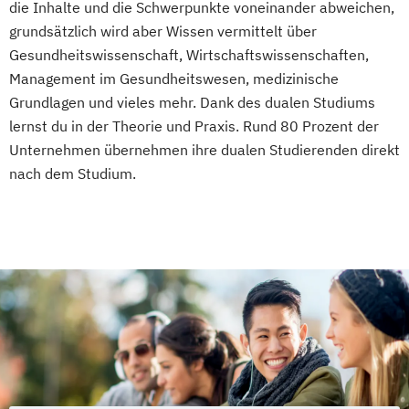
Automation
die Inhalte und die Schwerpunkte voneinander abweichen,
Elektrotechnik und Informationstechnik -
grundsätzlich wird aber Wissen vermittelt über
Gesundheitswissenschaft, Wirtschaftswissenschaften,
Elektrische Energietechnik
Management im Gesundheitswesen, medizinische
Elektrotechnik und Informationstechnik -
Grundlagen und vieles mehr. Dank des dualen Studiums
Elektronik
lernst du in der Theorie und Praxis. Rund 80 Prozent der
Elektrotechnik und Informationstechnik -
Unternehmen übernehmen ihre dualen Studierenden direkt
Energie- und Umwelttechnik
nach dem Studium.
Informatik - Angewandte Informatik
Informatik - Cyber Security
Informatik - Informatik mit Ausrichtung
Künstliche Intelligenz
Informatik - Informationstechnik
Integrated Engineering - Projekt
Engineering
Integrated Engineering - Service
Engineering