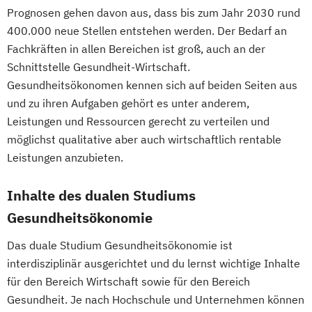
BWL - Messe-
Prognosen gehen davon aus, dass bis zum Jahr 2030 rund
Kongress- und Eventmanagement
400.000 neue Stellen entstehen werden. Der Bedarf an
BWL - Spedition
Transport und Logistik
Fachkräften in allen Bereichen ist groß, auch an der
BWL - Versicherung
Schnittstelle Gesundheit-Wirtschaft.
BWL - Öffentliche Wirtschaft
Gesundheitsökonomen kennen sich auf beiden Seiten aus
Chemische Technik - Chemie- und
und zu ihren Aufgaben gehört es unter anderem,
Bioingenieurwesen
Leistungen und Ressourcen gerecht zu verteilen und
möglichst qualitative aber auch wirtschaftlich rentable
Chemische Technik - Technische und
Leistungen anzubieten.
Angewandte Chemie
Data Science und Künstliche Intelligenz
Inhalte des dualen Studiums
Digital Business Management
Gesundheitsökonomie
Digitale Medien - Mediapublishing und
Gestaltung
Das duale Studium Gesundheitsökonomie ist
Digitale Medien - Medienmanagement und
interdisziplinär ausgerichtet und du lernst wichtige Inhalte
Kommunikation
für den Bereich Wirtschaft sowie für den Bereich
Elektrotechnik und Informationstechnik -
Gesundheit. Je nach Hochschule und Unternehmen können