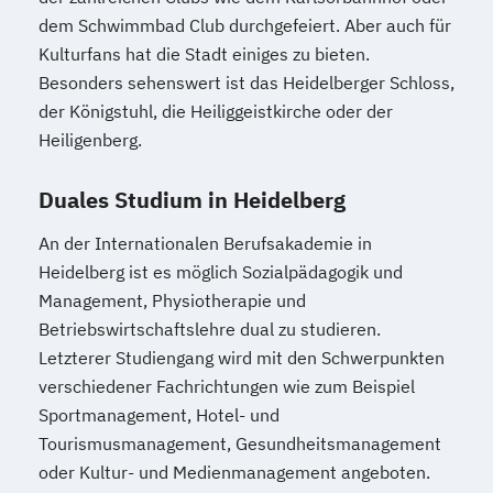
Rechnungswesen
Steuern
dem Schwimmbad Club durchgefeiert. Aber auch für
Wirtschaftsrecht - Accounting & Controlling
Kulturfans hat die Stadt einiges zu bieten.
Besonders sehenswert ist das Heidelberger Schloss,
Rechnungswesen
Steuern
der Königstuhl, die Heiliggeistkirche oder der
Wirtschaftsrecht - Steuern und
Heiligenberg.
Prüfungswesen
Wirtschaftsinformatik - Application
Duales Studium in Heidelberg
Management
An der Internationalen Berufsakademie in
Wirtschaftsinformatik - Data Science
Heidelberg ist es möglich Sozialpädagogik und
Wirtschaftsinformatik - Digital Health
Management, Physiotherapie und
Wirtschaftsinformatik - E-Government
Betriebswirtschaftslehre dual zu studieren.
Wirtschaftsinformatik - International
Letzterer Studiengang wird mit den Schwerpunkten
Management for Business and Information
verschiedener Fachrichtungen wie zum Beispiel
Technology
Sportmanagement, Hotel- und
Wirtschaftsinformatik - Sales & Consulting
Tourismusmanagement, Gesundheitsmanagement
Wirtschaftsinformatik - Software
oder Kultur- und Medienmanagement angeboten.