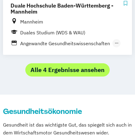
BWL - Deutsch-Französisches Management
Duale Hochschule Baden-Württemberg -
Mannheim
BWL - Handel
BWL - Industrie
Mannheim
BWL - International Business
Duales Studium (WDS & WAU)
BWL - Versicherung
Elektrotechnik
Angewandte Gesundheitswissenschaften
Informatik
Maschinenbau
Mechatronik
BWL - Bank
Papiertechnik
BWL - Dienstleistungsmarketing
Physician Assistant / Arztassistenz
BWL - Digital Commerce Management
Alle 4 Ergebnisse ansehen
RSW - Steuern und Prüfungswesen
BWL - Finanzdienstleistungen
Sicherheitswesen
Unternehmertum
BWL - Gesundheitsmanagement
Wirtschaftsinformatik
BWL - Handel
Wirtschaftsingenieurwesen
BWL - Immobilienwirtschaft
Gesundheitsökonomie
BWL - Industrie
BWL - International Business
Gesundheit ist das wichtigste Gut, das spiegelt sich auch in
BWL - Marketing Management
dem Wirtschaftsmotor Gesundheitswesen wider.