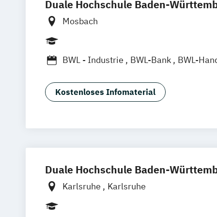
Duale Hochschule Baden-Württemb
Mosbach
BWL - Industrie
BWL-Bank
BWL-Hand
Bauingenieurwesen - Fassadentechnik
Bauingenieurwesen - Projektmanagem
Kostenloses Infomaterial
Bauingenieurwesen - Öffentliches Bau
Elektrotechnik
Holztechnik
Informatik - Angewandte Informatik
International Programs
Maschinenbau - Konstruktion und Entw
Duale Hochschule Baden-Württembe
Maschinenbau - Kunststofftechnik
Maschinenbau - Lebensmitteltechnik
Karlsruhe
Karlsruhe
Maschinenbau - Verfahrenstechnik
Maschinenbau - Virtual Engineering
M