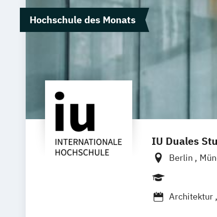
Hochschule des Monats
IU Duales St
Berlin
Mün
Dortmund
Duisburg
K
Architektur
BWL - Spezi