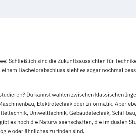
Digitale Medien
Digitale Medie
Kommunikation
Elektrotechnik 
Elektrotechnik u
Energietechnik
Elektrotechnik u
dee! Schließlich sind die Zukunftsaussichten für Technik
Elektrotechnik u
d einem Bachelorabschluss sieht es sogar nochmal bess
Umwelttechnik
Informatik - An
Informatik - Cyb
 studieren?
Du kannst wählen zwischen klassischen Ing
Informatik - Inf
aschinenbau, Elektrotechnik oder Informatik. Aber ebe
Intelligenz
teltechnik, Umwelttechnik, Gebäudetechnik, Schiffbau, 
Informatik - In
gibt es noch die Naturwissenschaften, die im dualen Stu
Integrated Engi
ie oder ähnliches zu finden sind.
Integrated Engi