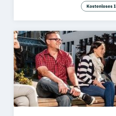
BWL -Spezial
Kostenloses I
Bauingenie
Immobilienw
Personalm
Wirtschafts