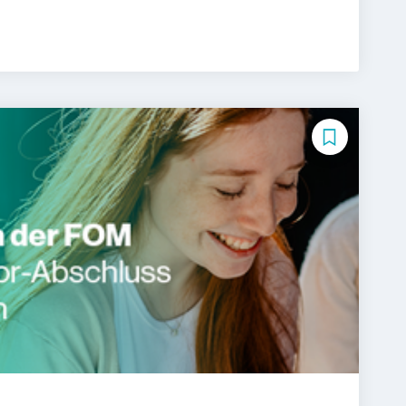
International Management
sundheitsmanagement
g
Mediendesign
 Arbeit
Tourismusmanagement
ychologie