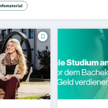
isierung Artificial Intelligence
BWL –Spezialisierung 
nfomaterial
urwesen
Betriebswirtschaftslehre
Elektrotechnik
Ge
irtschaft
Informatik
Kindheitspädagogik
Marketin
anagement
Public Relations & Kommunikation
Soziale
informatik
Wirtschaftsingenieurwesen
Wirtschaftsps