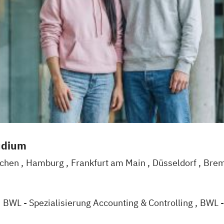
udium
chen
Hamburg
Frankfurt am Main
Düsseldorf
Bre
Mannheim
Leipzig
Online-Campus
Augsburg
Biele
arlsruhe
Köln
Mainz
Münster
Stuttgart
Aachen
d
BWL - Spezialisierung Accounting & Controlling
BWL -
alisierung Sozialmanagement
BWL - Spezialisierung 