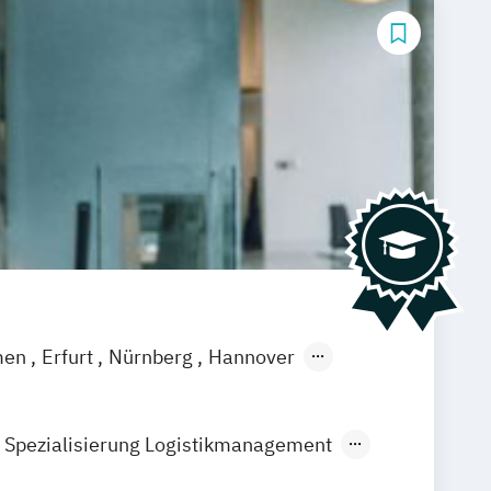
men
Erfurt
Nürnberg
Hannover
feld
Braunschweig
Dresden
eutschlandweit
Bonn
 Spezialisierung Logistikmanagement
Steuerberatung