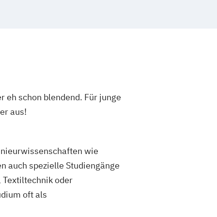
 - Mediapublishing und Gestaltung
n - Medienmanagement und
und Informationstechnik - Automation
nd Informationstechnik - Elektrische
nd Informationstechnik - Elektronik
er eh schon blendend. Für junge
nd Informationstechnik - Energie- und
er aus!
gewandte Informatik
er Security
enieurwissenschaften wie
ormatik mit Ausrichtung Künstliche
n auch spezielle Studiengänge
Textiltechnik oder
formationstechnik
dium oft als
neering - Projekt Engineering
neering - Service Engineering