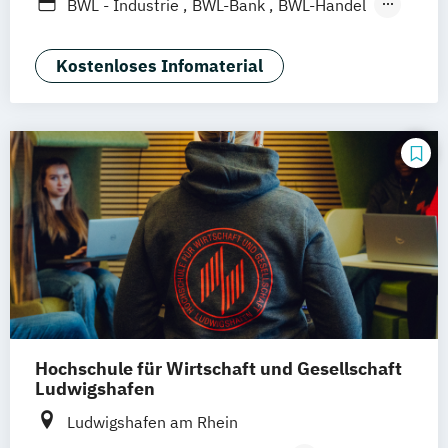
BWL - Industrie
BWL-Bank
BWL-Handel
Bauingenieurwesen - Fassadentechnik
Bauingenieurwesen - Projektmanagement
Kostenloses Infomaterial
Bauingenieurwesen - Öffentliches Bauen
Elektrotechnik
Holztechnik
Informatik - Angewandte Informatik
International Programs
Maschinenbau - Konstruktion und
Entwicklung
Maschinenbau - Kunststofftechnik
Maschinenbau - Lebensmitteltechnik
Maschinenbau - Verfahrenstechnik
Maschinenbau - Virtual Engineering
Hochschule für Wirtschaft und Gesellschaft
Mechatronik
Ludwigshafen
Mechatronik - Elektromobilität
Ludwigshafen am Rhein
Medien-Onlinemedien