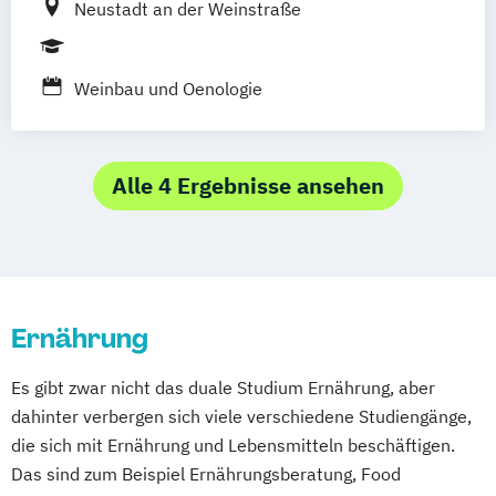
Neustadt an der Weinstraße
NPO Verbände und Stiftungen)
BWL Handel (Konsumgüterhandel
Textilmanagement
Foodmanagement)
Weinbau und Oenologie
Alle 4 Ergebnisse ansehen
Ernährung
Es gibt zwar nicht das duale Studium Ernährung, aber
dahinter verbergen sich viele verschiedene Studiengänge,
die sich mit Ernährung und Lebensmitteln beschäftigen.
Das sind zum Beispiel Ernährungsberatung, Food