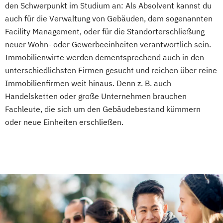
den Schwerpunkt im Studium an: Als Absolvent kannst du
Informatik - Angewandte Informatik
auch für die Verwaltung von Gebäuden, dem sogenannten
Informatik - Cyber Security
Facility Management, oder für die Standorterschließung
Informatik - Informatik mit Ausrichtung
neuer Wohn- oder Gewerbeeinheiten verantwortlich sein.
Künstliche Intelligenz
Immobilienwirte werden dementsprechend auch in den
Informatik - Informationstechnik
unterschiedlichsten Firmen gesucht und reichen über reine
Integrated Engineering - Projekt
Immobilienfirmen weit hinaus. Denn z. B. auch
Engineering
Handelsketten oder große Unternehmen brauchen
Integrated Engineering - Service
Fachleute, die sich um den Gebäudebestand kümmern
Engineering
oder neue Einheiten erschließen.
Maschinenbau - Allgemeiner Maschinenbau
Maschinenbau - Konstruktion und
Entwicklung
Maschinenbau - Produktionstechnik
Maschinenbau - Technische
Gebäudeausrüstung