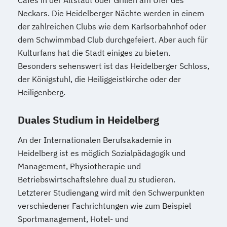
Cafés in der Altstadt oder Grillen am Ufer des
Management
Neckars. Die Heidelberger Nächte werden in einem
Wirtschaftsinformatik - Data Science
der zahlreichen Clubs wie dem Karlsorbahnhof oder
Wirtschaftsinformatik - Digital Health
dem Schwimmbad Club durchgefeiert. Aber auch für
Wirtschaftsinformatik - E-Government
Kulturfans hat die Stadt einiges zu bieten.
Besonders sehenswert ist das Heidelberger Schloss,
Wirtschaftsinformatik - International
der Königstuhl, die Heiliggeistkirche oder der
Management for Business and Information
Heiligenberg.
Technology
Wirtschaftsinformatik - Sales & Consulting
Duales Studium in Heidelberg
Wirtschaftsinformatik - Software
Engineering
An der Internationalen Berufsakademie in
Wirtschaftsingenieurwesen - Chemie- und
Heidelberg ist es möglich Sozialpädagogik und
Verfahrenstechnik
Management, Physiotherapie und
Betriebswirtschaftslehre dual zu studieren.
Wirtschaftsingenieurwesen -
Letzterer Studiengang wird mit den Schwerpunkten
Elektrotechnik
verschiedener Fachrichtungen wie zum Beispiel
Wirtschaftsingenieurwesen -
Sportmanagement, Hotel- und
Maschinenbau