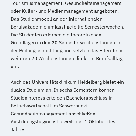
Tourismusmanagement, Gesundheitsmanagement
Wirtschaftsingenieurwesen - Produktion
oder Kultur- und Medienmanagement angeboten.
und Logistik
Das Studienmodell an der Internationalen
Wirtschaftsingenieurwesen - Technischer
Berufsakademie umfasst geteilte Semesterwochen.
Vertrieb
Die Studenten erlernen die theoretischen
Wirtsschaftsingenieurwesen - Allgemeines
Grundlagen in den 20 Semesterwochenstunden in
Wirtschaftsingenieurwesen
der Bildungseinrichtung und setzten das Erlernte in
weiteren 20 Wochenstunden direkt im Berufsalltag
um.
Auch das Universitätsklinikum Heidelberg bietet ein
duales Studium an. In sechs Semestern können
Studieninteressierte den Bachelorabschluss in
Betriebswirtschaft im Schwerpunkt
Gesundheitsmanagement abschließen.
Ausbildungsbeginn ist jeweils der 1.Oktober des
Jahres.