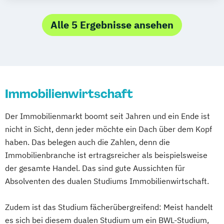
BWL - Dienstleistungsmarketing
BWL - Digital Commerce Management
Alle 5 Ergebnisse ansehen
BWL - Finanzdienstleistungen
BWL - Gesundheitsmanagement
BWL - Handel
BWL - Immobilienwirtschaft
Immobilienwirtschaft
BWL - Industrie
BWL - International Business
Der Immobilienmarkt boomt seit Jahren und ein Ende ist
BWL - Marketing Management
nicht in Sicht, denn jeder möchte ein Dach über dem Kopf
BWL - Messe-
haben. Das belegen auch die Zahlen, denn die
Kongress- und Eventmanagement
Immobilienbranche ist ertragsreicher als beispielsweise
BWL - Spedition
Transport und Logistik
der gesamte Handel. Das sind gute Aussichten für
BWL - Versicherung
Absolventen des dualen Studiums Immobilienwirtschaft.
BWL - Öffentliche Wirtschaft
Chemische Technik - Chemie- und
Zudem ist das Studium fächerübergreifend: Meist handelt
Bioingenieurwesen
es sich bei diesem dualen Studium um ein BWL-Studium,