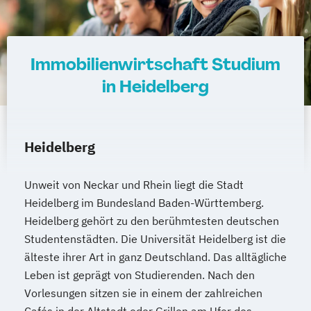
Maschinenbau - Verfahrenstechnik
Maschinenbau - Versorgungs- und
Energiemanagement
Immobilienwirtschaft Studium
Mechatronik - Allgemeine Mechatronik
in Heidelberg
Mechatronik - Elektromobilität
Mechatronik - Energiewirtschaft
Mechatronik - Fahrzeugsystemtechnik und
Heidelberg
Elektromobilität
Medien - Digitale Medien
Medizintechnik
Unweit von Neckar und Rhein liegt die Stadt
Rechnungswesen
Steuern
Heidelberg im Bundesland Baden-Württemberg.
Wirtschaftsrecht - Accounting & Controlling
Heidelberg gehört zu den berühmtesten deutschen
Studentenstädten. Die Universität Heidelberg ist die
Rechnungswesen
Steuern
älteste ihrer Art in ganz Deutschland. Das alltägliche
Wirtschaftsrecht - Steuern und
Leben ist geprägt von Studierenden. Nach den
Prüfungswesen
Vorlesungen sitzen sie in einem der zahlreichen
Wirtschaftsinformatik - Application