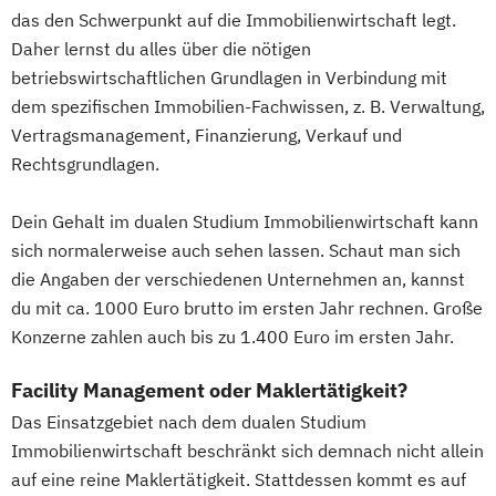
das den Schwerpunkt auf die Immobilienwirtschaft legt.
Chemische Technik - Technische und
Daher lernst du alles über die nötigen
Angewandte Chemie
betriebswirtschaftlichen Grundlagen in Verbindung mit
Data Science und Künstliche Intelligenz
dem spezifischen Immobilien-Fachwissen, z. B. Verwaltung,
Digital Business Management
Vertragsmanagement, Finanzierung, Verkauf und
Digitale Medien - Mediapublishing und
Rechtsgrundlagen.
Gestaltung
Digitale Medien - Medienmanagement und
Dein Gehalt im dualen Studium Immobilienwirtschaft kann
Kommunikation
sich normalerweise auch sehen lassen. Schaut man sich
Elektrotechnik und Informationstechnik -
die Angaben der verschiedenen Unternehmen an, kannst
Automation
du mit ca. 1000 Euro brutto im ersten Jahr rechnen. Große
Elektrotechnik und Informationstechnik -
Konzerne zahlen auch bis zu 1.400 Euro im ersten Jahr.
Elektrische Energietechnik
Facility Management oder Maklertätigkeit?
Elektrotechnik und Informationstechnik -
Das Einsatzgebiet nach dem dualen Studium
Elektronik
Immobilienwirtschaft beschränkt sich demnach nicht allein
Elektrotechnik und Informationstechnik -
auf eine reine Maklertätigkeit. Stattdessen kommt es auf
Energie- und Umwelttechnik