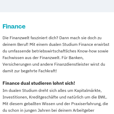
Ingenieurwesen Maschinenbau
Maschinenbau
Maschinenbau Mechatronik
Mechatronik
Finance
Nachrichtentechnik und Computernetze
Organisationsmanagement in der Medizin
Die Finanzwelt fasziniert dich? Dann mach sie doch zu
Prozessmanagement
deinem Beruf! Mit einem dualen Studium Finance erwirbst
Systems Engineering
du umfassende betriebswirtschaftliches Know-how sowie
Technische Informatik
Fachwissen aus der Finanzwelt. Für Banken,
Technischer Vertrieb
Versicherungen und andere Finanzdienstleister wirst du
Wirtschaftsingenieurwesen
damit zur begehrte Fachkraft!
Wirtschaftsingenieurwesen-Industrie
Finance dual studieren lohnt sich!
Im dualen Studium dreht sich alles um Kapitalmärkte,
Investitionen, Kreditgeschäfte und natürlich um die BWL.
Mit diesem geballten Wissen und der Praxiserfahrung, die
du schon in jungen Jahren bei deinem Arbeitgeber