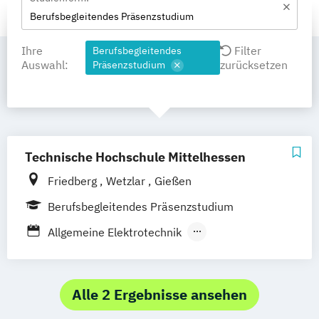
Berufsbegleitendes Präsenzstudium
Ihre
Filter
Berufsbegleitendes
Auswahl:
zurücksetzen
Präsenzstudium
Technische Hochschule Mittelhessen
Friedberg
Wetzlar
Gießen
Berufsbegleitendes Präsenzstudium
Allgemeine Elektrotechnik
Bahningenieurwesen
Bauingenieurwesen
Betriebswirtschaft (versch.
Studienrichtungen)
Alle 2 Ergebnisse ansehen
Ingenieurwesen Elektrotechnik