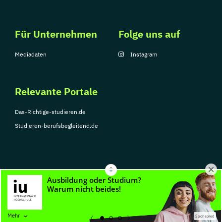
Für Unternehmen
Folge uns auf
Mediadaten
Instagram
Relevante Portale
Das-Richtige-studieren.de
Studieren-berufsbegleitend.de
© Copyright 2026, TarGroup Media GmbH
Impressum
Über
Datenschutzerklärung
Nutzungsbedingungen
Barrier
Mehr
Sponsored
uns