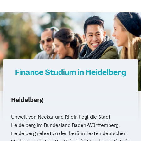
Elektrotechnik und Informationstechnik -
Elektrische Energietechnik
Elektrotechnik und Informationstechnik -
Elektronik
Elektrotechnik und Informationstechnik -
Energie- und Umwelttechnik
Informatik - Angewandte Informatik
Informatik - Cyber Security
Finance Studium in Heidelberg
Informatik - Informatik mit Ausrichtung
Künstliche Intelligenz
Informatik - Informationstechnik
Heidelberg
Integrated Engineering - Projekt
Engineering
Unweit von Neckar und Rhein liegt die Stadt
Integrated Engineering - Service
Heidelberg im Bundesland Baden-Württemberg.
Engineering
Heidelberg gehört zu den berühmtesten deutschen
Maschinenbau - Allgemeiner Maschinenbau