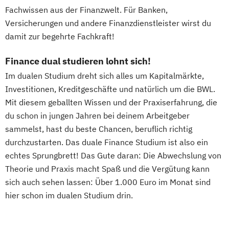
Kongress- und Eventmanagement
Personalmanagement und
Fachwissen aus der Finanzwelt. Für Banken,
BWL - Spedition
Transport und Logistik
Wirtschaftspsychologie
Versicherungen und andere Finanzdienstleister wirst du
BWL - Versicherung
Planung und Koordination in der Sozialen
damit zur begehrte Fachkraft!
BWL - Öffentliche Wirtschaft
Arbeit
Finance dual studieren lohnt sich!
Chemische Technik - Chemie- und
Rechnungswesen Steuern Wirtschaftsrecht
Bioingenieurwesen
Im dualen Studium dreht sich alles um Kapitalmärkte,
Investitionen, Kreditgeschäfte und natürlich um die BWL.
Chemische Technik - Technische und
Sales and Negotiation
Mit diesem geballten Wissen und der Praxiserfahrung, die
Angewandte Chemie
Soziale Arbeit in der Migrationsgesellschaft
du schon in jungen Jahren bei deinem Arbeitgeber
Data Science und Künstliche Intelligenz
sammelst, hast du beste Chancen, beruflich richtig
Digital Business Management
Supply Chain Management
Logistics
durchzustarten. Das duale Finance Studium ist also ein
Digitale Medien - Mediapublishing und
Production
Wirtschaftsinformatik
echtes Sprungbrett! Das Gute daran: Die Abwechslung von
Gestaltung
Wirtschaftsingenieurwesen
Theorie und Praxis macht Spaß und die Vergütung kann
Digitale Medien - Medienmanagement und
sich auch sehen lassen: Über 1.000 Euro im Monat sind
Kommunikation
hier schon im dualen Studium drin.
Elektrotechnik und Informationstechnik -
Automation