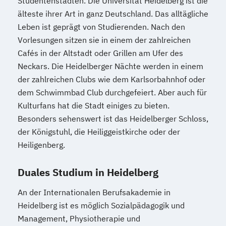
Studentenstädten. Die Universität Heidelberg ist die
älteste ihrer Art in ganz Deutschland. Das alltägliche
Maschinenbau - Konstruktion und
Leben ist geprägt von Studierenden. Nach den
Entwicklung
Vorlesungen sitzen sie in einem der zahlreichen
Maschinenbau - Produktionstechnik
Cafés in der Altstadt oder Grillen am Ufer des
Maschinenbau - Technische
Neckars. Die Heidelberger Nächte werden in einem
Gebäudeausrüstung
der zahlreichen Clubs wie dem Karlsorbahnhof oder
Maschinenbau - Verfahrenstechnik
dem Schwimmbad Club durchgefeiert. Aber auch für
Maschinenbau - Versorgungs- und
Kulturfans hat die Stadt einiges zu bieten.
Energiemanagement
Besonders sehenswert ist das Heidelberger Schloss,
Mechatronik - Allgemeine Mechatronik
der Königstuhl, die Heiliggeistkirche oder der
Heiligenberg.
Mechatronik - Elektromobilität
Mechatronik - Energiewirtschaft
Duales Studium in Heidelberg
Mechatronik - Fahrzeugsystemtechnik und
Elektromobilität
An der Internationalen Berufsakademie in
Medien - Digitale Medien
Medizintechnik
Heidelberg ist es möglich Sozialpädagogik und
Rechnungswesen
Steuern
Management, Physiotherapie und