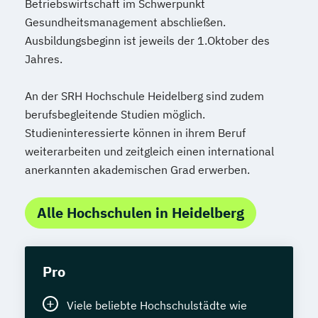
Betriebswirtschaft im Schwerpunkt
Wirtschaftsingenieurwesen - Chemie- und
Gesundheitsmanagement abschließen.
Verfahrenstechnik
Ausbildungsbeginn ist jeweils der 1.Oktober des
Wirtschaftsingenieurwesen -
Jahres.
Elektrotechnik
Wirtschaftsingenieurwesen -
An der SRH Hochschule Heidelberg sind zudem
Maschinenbau
berufsbegleitende Studien möglich.
Wirtschaftsingenieurwesen - Produktion
Studieninteressierte können in ihrem Beruf
und Logistik
weiterarbeiten und zeitgleich einen international
Wirtschaftsingenieurwesen - Technischer
anerkannten akademischen Grad erwerben.
Vertrieb
Wirtsschaftsingenieurwesen - Allgemeines
Alle Hochschulen in Heidelberg
Wirtschaftsingenieurwesen
Pro
Viele beliebte Hochschulstädte wie