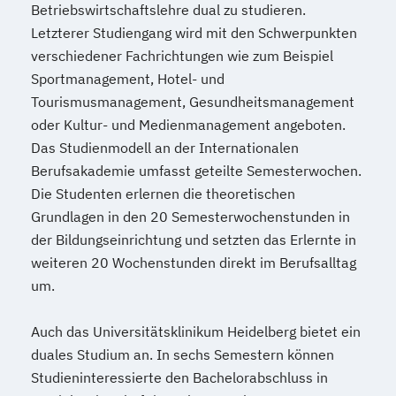
Wirtschaftsrecht - Accounting & Controlling
Betriebswirtschaftslehre dual zu studieren.
Letzterer Studiengang wird mit den Schwerpunkten
verschiedener Fachrichtungen wie zum Beispiel
Rechnungswesen
Steuern
Sportmanagement, Hotel- und
Wirtschaftsrecht - Steuern und
Tourismusmanagement, Gesundheitsmanagement
Prüfungswesen
oder Kultur- und Medienmanagement angeboten.
Wirtschaftsinformatik - Application
Das Studienmodell an der Internationalen
Management
Berufsakademie umfasst geteilte Semesterwochen.
Wirtschaftsinformatik - Data Science
Die Studenten erlernen die theoretischen
Wirtschaftsinformatik - Digital Health
Grundlagen in den 20 Semesterwochenstunden in
Wirtschaftsinformatik - E-Government
der Bildungseinrichtung und setzten das Erlernte in
Wirtschaftsinformatik - International
weiteren 20 Wochenstunden direkt im Berufsalltag
Management for Business and Information
um.
Technology
Wirtschaftsinformatik - Sales & Consulting
Auch das Universitätsklinikum Heidelberg bietet ein
Wirtschaftsinformatik - Software
duales Studium an. In sechs Semestern können
Studieninteressierte den Bachelorabschluss in
Engineering