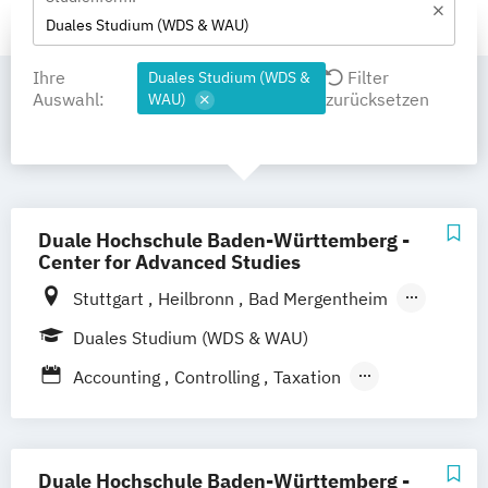
Duales Studium (WDS & WAU)
Ihre
Filter
Duales Studium (WDS &
Auswahl:
zurücksetzen
WAU)
Duale Hochschule Baden-Württemberg -
Center for Advanced Studies
Stuttgart
Heilbronn
Bad Mergentheim
Friedrichshafen
Heidenheim
Karlsruhe
Duales Studium (WDS & WAU)
Lörrach
Mannheim
Mosbach
Accounting
Controlling
Taxation
Ravensburg
Villingen-Schwenningen
Advanced Practice in Healthcare –
Horb am Neckar
Advanced Clinical Practice
Advanced Practice in Healthcare – Health
Duale Hochschule Baden-Württemberg -