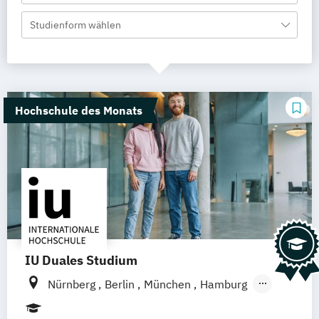
Studienform wählen
Hochschule des Monats
IU Duales Studium
Nürnberg
Berlin
München
Hamburg
Frankfurt am Main
Düsseldorf
Bremen