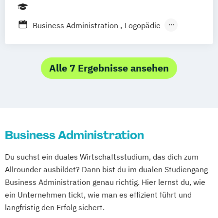
International Business and Technology
Maschinenbau
Business Administration
Logopädie
Mechatronik/Feinwerktechnik
Wirtschaftswissenschaften-Steuern
Medieninformatik
Medizintechnik
Wirtschaftswissenschaften-Versicherung
Verfahrenstechnik
Werkstofftechnik
Alle 7 Ergebnisse ansehen
Wirtschaftsinformatik
Business Administration
Du suchst ein duales Wirtschaftsstudium, das dich zum
Allrounder ausbildet? Dann bist du im dualen Studiengang
Business Administration genau richtig. Hier lernst du, wie
ein Unternehmen tickt, wie man es effizient führt und
langfristig den Erfolg sichert.