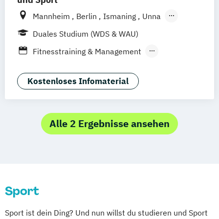
Mannheim
Berlin
Ismaning
Unna
Hamburg
Leipzig
Köln
Frankfurt
Duales Studium (WDS & WAU)
Stuttgart
Wien
Innsbruck
Hannover
Fitnesstraining & Management
Life Coaching
Medizinpädagogik
Physician Assistant
Physiotherapie
Kostenloses Infomaterial
Positive Psychologie & Coaching
Psychologie
Soziale Arbeit und Sport
Sport und angewandte
Alle 2 Ergebnisse ansehen
Trainingswissenschaft (versch.
Schwerpunkte)
Sport- und Bewegungstherapie
Sport- und Schmerztherapie
Sport
Sportpsychologie
Training und Coaching im Fußball
Sport ist dein Ding? Und nun willst du studieren und Sport