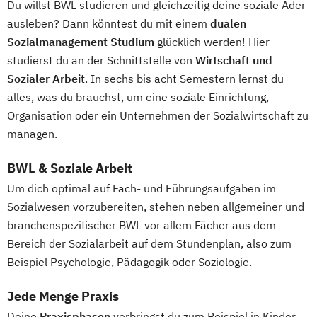
Du willst BWL studieren und gleichzeitig deine soziale Ader
Management in der Gefahrenabwehr
BWL | Wirtschaftsprüfung
ausleben? Dann könntest du mit einem
dualen
Marketing & Digitale Medien
Soziale Arbeit & Management
Sozialmanagement Studium
glücklich werden! Hier
Maschinenbau & Digitale Technologien
Soziale Arbeit & Management & Coaching
studierst du an der Schnittstelle von
Wirtschaft und
Medical Care
Sozialer Arbeit
. In sechs bis acht Semestern lernst du
Nachhaltigkeitsmanagement
alles, was du brauchst, um eine soziale Einrichtung,
Personalmanagement
Organisation oder ein Unternehmen der Sozialwirtschaft zu
Pflegemanagement
managen.
Primary Care Management
BWL & Soziale Arbeit
Psychologie & Künstliche Intelligenz
Real Estate Management
Soziale Arbeit
Um dich optimal auf Fach- und Führungsaufgaben im
Sozialwesen vorzubereiten, stehen neben allgemeiner und
Steuerrecht
Wirtschaftsinformatik
branchenspezifischer BWL vor allem Fächer aus dem
Wirtschaftsingenieurwesen
Bereich der Sozialarbeit auf dem Stundenplan, also zum
Wirtschaftspsychologie
Wirtschaftsrecht
Beispiel Psychologie, Pädagogik oder Soziologie.
Wirtschaftsrecht Vertiefung Notariat
Jede Menge Praxis
Deine
Praxisphasen
verbringst du zum Beispiel in Kinder-