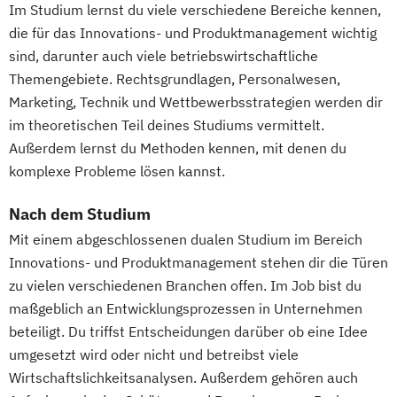
Im Studium lernst du viele verschiedene Bereiche kennen,
Integrated Engineering
Intensive Care
die für das Innovations- und Produktmanagement wichtig
Marketing
Maschinenbau
sind, darunter auch viele betriebswirtschaftliche
Master of Business Administration
Themengebiete. Rechtsgrundlagen, Personalwesen,
Media and Data-driven Business
Marketing, Technik und Wettbewerbsstrategien werden dir
Personalmanagement und
im theoretischen Teil deines Studiums vermittelt.
Wirtschaftspsychologie
Außerdem lernst du Methoden kennen, mit denen du
Planung und Koordination in der Sozialen
komplexe Probleme lösen kannst.
Arbeit
Rechnungswesen Steuern Wirtschaftsrecht
Nach dem Studium
Mit einem abgeschlossenen dualen Studium im Bereich
Sales and Negotiation
Innovations- und Produktmanagement stehen dir die Türen
zu vielen verschiedenen Branchen offen. Im Job bist du
Soziale Arbeit in der Migrationsgesellschaft
maßgeblich an Entwicklungsprozessen in Unternehmen
beteiligt. Du triffst Entscheidungen darüber ob eine Idee
Supply Chain Management
Logistics
umgesetzt wird oder nicht und betreibst viele
Production
Wirtschaftsinformatik
Wirtschaftslichkeitsanalysen. Außerdem gehören auch
Wirtschaftsingenieurwesen