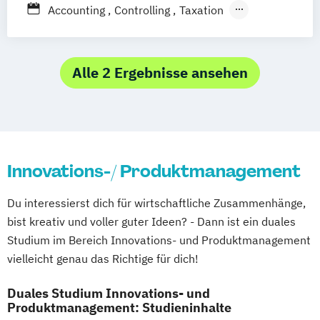
Management im Gesundheitswesen
Accounting
Controlling
Taxation
Ravensburg
Villingen-Schwenningen
Master of Business Administration (MBA)
Advanced Practice in Healthcare –
Horb am Neckar
Online-Marketing & Marketingmanagement
Advanced Clinical Practice
Advanced Practice in Healthcare – Health
Alle 2 Ergebnisse ansehen
Prävention & Gesundheitsförderung
Professional Education
Prävention
Advanced Practice in Healthcare –
Sporttherapie und
Management & Leadership
Gesundheitsmanagement
Bauingenieurwesen
Innovations-/ Produktmanagement
Sportbusiness Management
Business Management (versch.
Sportwissenschaft und Training
Schwerpunkte)
Du interessierst dich für wirtschaftliche Zusammenhänge,
Tourismus Management
Digital Business Management
bist kreativ und voller guter Ideen? - Dann ist ein duales
Trainingswissenschaft und Sporternährung
Digitalisierung in der Sozialen Arbeit
Studium im Bereich Innovations- und Produktmanagement
Elektrotechnik und Informationstechnik
vielleicht genau das Richtige für dich!
Entrepreneurship
Executive Engineering
Finance
General Business Management
Duales Studium Innovations- und
Produktmanagement: Studieninhalte
Governance Sozialer Arbeit
Informatik