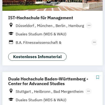
IST-Hochschule für Management
Düsseldorf
München
Berlin
Hamburg
Weil am Rhein
Frankfurt am Main
Essen
Duales Studium (WDS & WAU)
Stuttgart
Jena
Innsbruck
Linz
B.A. Fitnesswissenschaft &
Fitnessökonomie
Business Administration
Kostenloses Infomaterial
Digital Transformation Management
Dualer MBA Health Care Management
Hotel- und Tourismusmarketing
Duale Hochschule Baden-Württemberg -
Hotelmanagement
Center for Advanced Studies
Kommunikation & Eventmanagement
Stuttgart
Heilbronn
Bad Mergentheim
Kommunikation & Medienmanagement
Friedrichshafen
Heidenheim
Karlsruhe
Duales Studium (WDS & WAU)
Kommunikationsmanagement
Lörrach
Mannheim
Mosbach