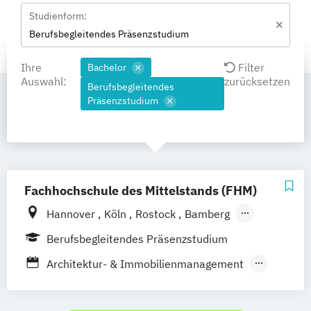
Studienform:
Berufsbegleitendes Präsenzstudium
Ihre
Filter
Bachelor
Auswahl:
zurücksetzen
Berufsbegleitendes
Präsenzstudium
Fachhochschule des Mittelstands (FHM)
Hannover
Köln
Rostock
Bamberg
Bielefeld
Berlin
Düren
Frechen
Berufsbegleitendes Präsenzstudium
Waldshut
Architektur- & Immobilienmanagement
Automotive Management
Betriebswirtschaft