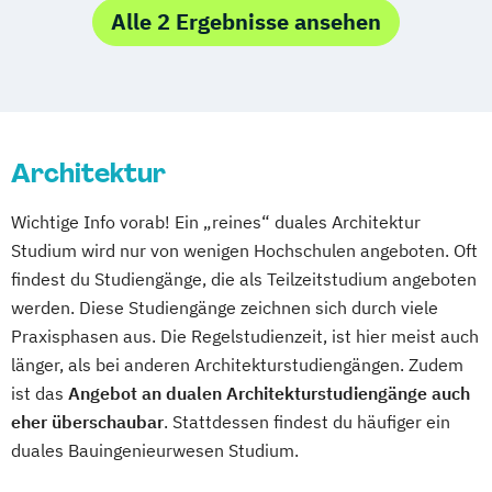
Digital Business Management
Alle 2 Ergebnisse ansehen
Handwerksmanagement
Physiotherapie
Wirtschaft & Recht
Wirtschaftsingenieurwesen Schwerpunkt
Bauwesen
Architektur
Wirtschaftsingenieurwesen Schwerpunkt
Energie & Umwelt
Wichtige Info vorab! Ein „reines“ duales Architektur
Wirtschaftsingenieurwesen Schwerpunkt
Studium wird nur von wenigen Hochschulen angeboten. Oft
Maschinenbau
findest du Studiengänge, die als Teilzeitstudium angeboten
werden. Diese Studiengänge zeichnen sich durch viele
Praxisphasen aus. Die Regelstudienzeit, ist hier meist auch
länger, als bei anderen Architekturstudiengängen. Zudem
ist das
Angebot an dualen Architekturstudiengänge auch
eher überschaubar
. Stattdessen findest du häufiger ein
duales Bauingenieurwesen Studium.