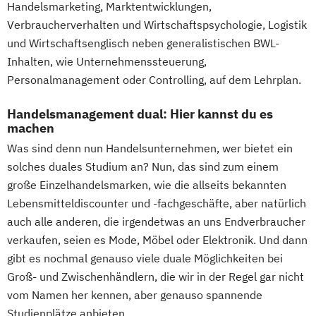
Handelsmarketing, Marktentwicklungen,
Transformation Management
Verbraucherverhalten und Wirtschaftspsychologie, Logistik
Mgmt. mit Branchenfokus
und Wirtschaftsenglisch neben generalistischen BWL-
Fashionmanagement & Global Brands
Inhalten, wie Unternehmenssteuerung,
Mgmt. mit Branchenfokus
Personalmanagement oder Controlling, auf dem Lehrplan.
Handelsmanagement & E-Commerce
Handelsmanagement dual: Hier kannst du es
Mgmt. mit Branchenfokus Human Resource
machen
Management
Was sind denn nun Handelsunternehmen, wer bietet ein
Mgmt. mit Branchenfokus
solches duales Studium an? Nun, das sind zum einem
Immobilienwirtschaft
große Einzelhandelsmarken, wie die allseits bekannten
Mgmt. mit Schwerpunkt Advanced Finance
Lebensmitteldiscounter und -fachgeschäfte, aber natürlich
and Accounting
auch alle anderen, die irgendetwas an uns Endverbraucher
Mgmt. mit Schwerpunkt International
verkaufen, seien es Mode, Möbel oder Elektronik. Und dann
Management
gibt es nochmal genauso viele duale Möglichkeiten bei
Musikproduktion
Outdoor Studies
Groß- und Zwischenhändlern, die wir in der Regel gar nicht
Social Media Studies
vom Namen her kennen, aber genauso spannende
Software Design & User Experience
Studienplätze anbieten.