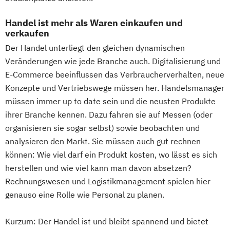
Software Development
Handel ist mehr als Waren einkaufen und
Sport- & Leistungspsychologie
verkaufen
Sportjournalismus
Sportmanagement
Der Handel unterliegt den gleichen dynamischen
Sportmanagement - Fußballmanagement
Veränderungen wie jede Branche auch. Digitalisierung und
Wirtschaftsinformatik
E-Commerce beeinflussen das Verbraucherverhalten, neue
Wirtschaftsinformatik - Cyber Security
Konzepte und Vertriebswege müssen her. Handelsmanager
Wirtschaftsingenieurwesen
müssen immer up to date sein und die neusten Produkte
Wirtschaftsingenieurwesen
ihrer Branche kennen. Dazu fahren sie auf Messen (oder
Baumanagement für Bauingenieure
organisieren sie sogar selbst) sowie beobachten und
Wirtschaftspsychologie
analysieren den Markt. Sie müssen auch gut rechnen
können: Wie viel darf ein Produkt kosten, wo lässt es sich
Wirtschaftspsychologie - Digital
herstellen und wie viel kann man davon absetzen?
Transformation Management
Rechnungswesen und Logistikmanagement spielen hier
Wirtschafts­ingenieurwesen
genauso eine Rolle wie Personal zu planen.
Kurzum: Der Handel ist und bleibt spannend und bietet