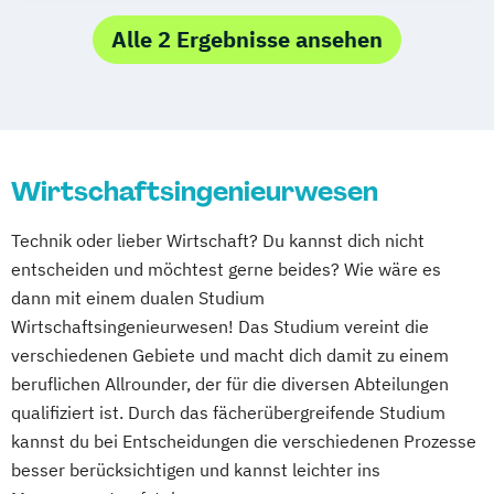
Wirtschaftsingenieur Eisenbahnwesen
Gesundheitsmanagement
Alle 2 Ergebnisse ansehen
Immobilienwirtschaft
Informatik
Kindheitspädagogik
Marketing
Mediendesign
Personalmanagement
Public Relations & Kommunikation
Soziale Arbeit
Tourismusmanagement
Wirtschaftsingenieurwesen
Wirtschaftsinformatik
Technik oder lieber Wirtschaft? Du kannst dich nicht
Wirtschaftsingenieurwesen
entscheiden und möchtest gerne beides? Wie wäre es
Wirtschaftspsychologie
dann mit einem dualen Studium
Wirtschaftsingenieurwesen! Das Studium vereint die
verschiedenen Gebiete und macht dich damit zu einem
beruflichen Allrounder, der für die diversen Abteilungen
qualifiziert ist. Durch das fächerübergreifende Studium
kannst du bei Entscheidungen die verschiedenen Prozesse
besser berücksichtigen und kannst leichter ins