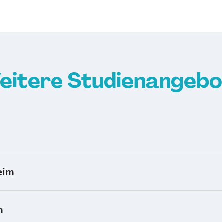
Verfahrenstech
Wirtschaftsinge
Produktmanag
Wirtschaftsinge
technischer Ver
eitere Studienangebo
Wirtschaftsinge
technisches Pr
eim
m