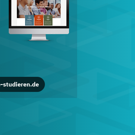
d
-studieren.de