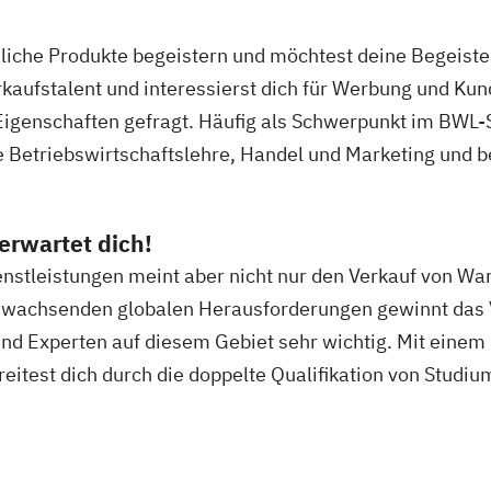
ing
Finance
Informatik - Me
Interprofession
edliche Produkte begeistern und möchtest deine Begeis
k
Maschinenbau - 
rkaufstalent und interessierst dich für Werbung und 
e
Marketing
Maschinenbau -
 Eigenschaften gefragt. Häufig als Schwerpunkt im BWL
ministration
Medizintechnis
 Betriebswirtschaftslehre, Handel und Marketing und ber
Soziale Arbeit 
psychologie
Gesundheitswe
en Arbeit
Soziale Arbeit -
 erwartet dich!
echt
Soziale Arbeit -
enstleistungen meint aber nicht nur den Verkauf von Wa
Soziale Arbeit -
wachsenden globalen Herausforderungen gewinnt da
chaft
Bürgersch. En
nd Experten auf diesem Gebiet sehr wichtig. Mit einem
Production
Soziale Arbeit -
reitest dich durch die doppelte Qualifikation von Studi
enieurwesen
Sozial- und Fami
Soziale Arbeit 
Wirtschaftsinfo
Wirtschaftsinge