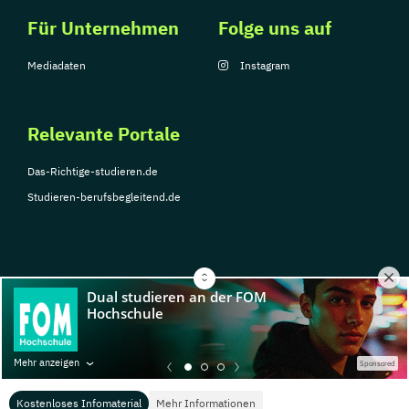
Für Unternehmen
Folge uns auf
Mediadaten
Instagram
Relevante Portale
Das-Richtige-studieren.de
Studieren-berufsbegleitend.de
© Copyright 2026, TarGroup Media GmbH
Impressum
Über
Datenschutzerklärung
Nutzungsbedingungen
Barrier
Mehr anzeigen
Sponsored
uns
Kostenloses Infomaterial
Mehr Informationen