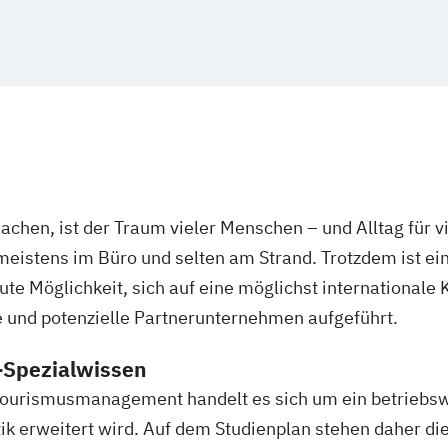
yer Branding
BWL Interkultur
Tourismusman
BWL Interkultur
formation
Veranstaltung
BWL Interkultur
agement &
BWL Interkultur
BWL | Change 
agement & E-
BWL | Digital 
achen, ist der Traum vieler Menschen – und Alltag für v
BWL | Finanzdie
eistens im Büro und selten am Strand. Trotzdem ist ei
urce
BWL | Fitness
 Möglichkeit, sich auf eine möglichst internationale K
BWL | Gastron
irtschaft
e und potenzielle Partnerunternehmen aufgeführt.
BWL | Gesundh
nce and
BWL | Hotelma
-Spezialwissen
BWL | Immobil
ourismusmanagement handelt es sich um ein betriebswi
 Management
BWL | Innovat
k erweitert wird. Auf dem Studienplan stehen daher di
BWL | Lieferket