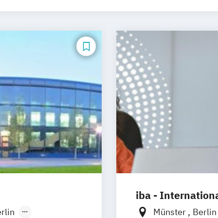
irtschaft
Informatik
Kindheitspädagogik
Marketin
anagement
Public Relations & Kommunikation
Soziale
informatik
Wirtschaftsingenieurwesen
Wirtschaftsps
iba - Internatio
rlin
Münster
Berli