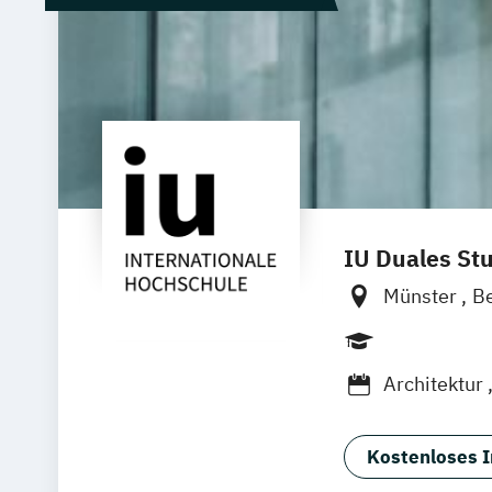
IU Duales St
Münster
Be
Hannover
Dresden
D
Architektur
BWL - Spezi
BWL -Spezial
Kostenloses I
Bauingenie