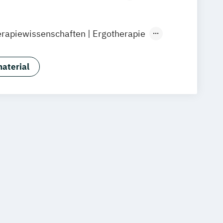
elberg
Kassel
Köln
Leipzig
berg
Online-Campus
apiewissenschaften | Ergotherapie
rapiewissenschaften | Physiotherapie
elle Kompetenzen | Change
aterial
elle Kompetenzen | Digital Business
elle Kompetenzen |
stungen
elle Kompetenzen | Fitness- &
agement
elle Kompetenzen |
anagement
elle Kompetenzen |
nagement