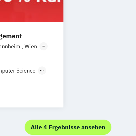
BWL Interkultu
BWL Interkultur
Immobilienma
BWL Interkultur
agement
Innovationsma
BWL Interkultur
annheim
Wien
Lieferkettenma
orf
Köln
BWL Interkultur
puter Science
Medien
BWL Interkultur
vation
Personalmanag
BWL Interkultur
Nachhaltigkei
n
BWL Interkultu
BWL Interkultu
Alle 4 Ergebnisse ansehen
BWL Interkultur