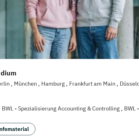
udium
rlin
München
Hamburg
Frankfurt am Main
Düssel
Dortmund
Mannheim
Leipzig
Online-Campus
Augs
uisburg
Karlsruhe
Köln
Mainz
Stuttgart
Aachen
d
BWL - Spezialisierung Accounting & Controlling
BWL -
alisierung Sozialmanagement
BWL - Spezialisierung 
isierung Artificial Intelligence
BWL –Spezialisierung 
nfomaterial
urwesen
Betriebswirtschaftslehre
Elektrotechnik
Ge