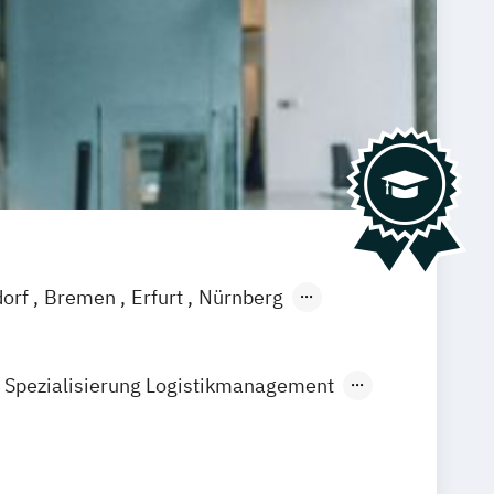
dorf
Bremen
Erfurt
Nürnberg
burg
Bielefeld
Braunschweig
eutschlandweit
Bonn
 Spezialisierung Logistikmanagement
Steuerberatung
International Management
sundheitsmanagement