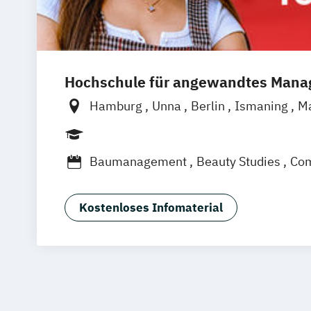
Hochschule für angewandtes Man
Hamburg
Unna
Berlin
Ismaning
M
Frankfurt
Hannover
Leipzig
Düsseld
Nürnberg
Stuttgart
Baumanagement
Beauty Studies
Com
Creative Media
Digital Engineering
Digital Entrepreneurship
Digital Inno
Kostenloses Infomaterial
Eventmanagement
Fashion & Beauty
Fashion Studies & Luxury Brands
Film- & Videoproduktion
Game Desig
Green Engineering
Journalismus
Kriminalpsychologie
Management