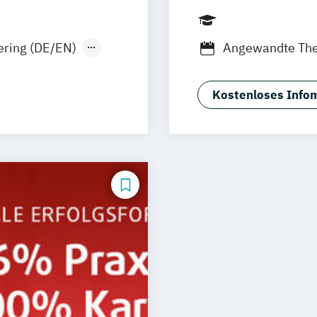
eidelberg
Hamburg
Heid
öln
München
Nürn
ring (DE/EN)
Angewandte Ther
ipzig
Angewandte The
nn
tmanagement
BWL Interkultur
Karlsruhe
Kostenloses Infom
Management
ürth
BWL Interkultur
e Arbeit
Management
BWL Interkultur
Finanzdienstlei
BWL Interkultur
Bewegungsman
BWL Interkultur
Gastronomiem
BWL Interkultur
Gesundheitsma