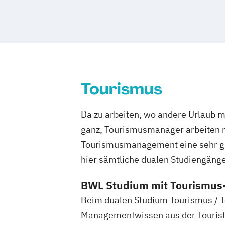
Management - Gesunde Arbeit & Emplo
Media Studies
Medienmanagement
Medienpsychologie
Mgmt. mit Branchenfokus Digital Trans
Management
Mgmt. mit Branchenfokus Fashionman
Tourismus
Global Brands
Mgmt. mit Branchenfokus Handelsman
Da zu arbeiten, wo andere Urlaub m
Commerce
ganz, Tourismusmanager arbeiten m
Mgmt. mit Branchenfokus Human Reso
Tourismusmanagement eine sehr gute
Management
Mgmt. mit Branchenfokus Immobilienw
hier sämtliche dualen Studiengäng
Mgmt. mit Schwerpunkt Advanced Fina
BWL Studium mit Tourismus
Accounting
Beim dualen Studium Tourismus / T
Mgmt. mit Schwerpunkt International
Musikproduktion
Managementwissen aus der Touristi
Outdoor Studies