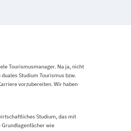
elle Kompetenzen |
agement
elle Kompetenzen |
smanagement
elle Kompetenzen | Versicherungen
elle Kompetenzen | Wirtschaftsprüfung
Management
Business Management
iele Tourismusmanager. Na ja, nicht
nstleistungen
n duales Studium Tourismus bzw.
- & Bewegungsmanagement
arriere vorzubereiten. Wir haben
omiemanagement
eitsmanagement
nagement
ienmanagement
rtschaftliches Studium, das mit
ionsmanagement
e Grundlagenfächer wie
tenmanagement & Logistik