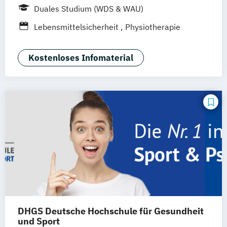
Hamburg
Idstein
München
Wiesbaden
Duales Studium (WDS & WAU)
Online-Campus
Osnabrück
Oldenburg
Lebensmittelsicherheit
Physiotherapie
Hannover
Dortmund
Erfurt
Stuttgart
Braunschweig
Kostenloses Infomaterial
DHGS Deutsche Hochschule für Gesundheit
und Sport