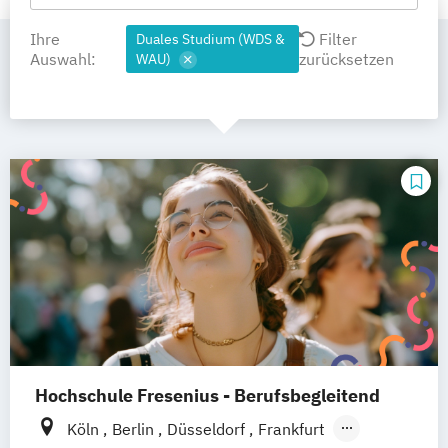
Ihre
Filter
Duales Studium (WDS &
Auswahl:
zurücksetzen
WAU)
Hochschule Fresenius - Berufsbegleitend
Köln
Berlin
Düsseldorf
Frankfurt