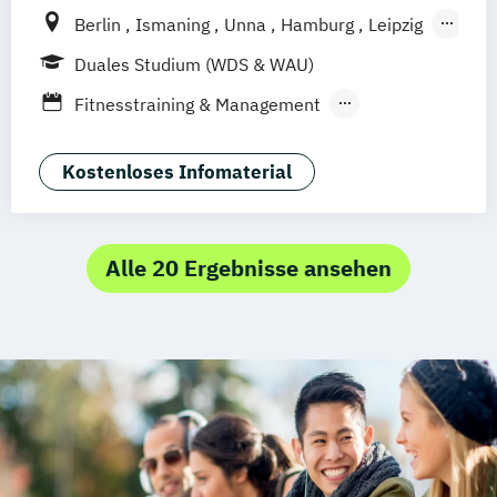
Berlin
Ismaning
Unna
Hamburg
Leipzig
Köln
Frankfurt
Mannheim
Stuttgart
Duales Studium (WDS & WAU)
Wien
Innsbruck
Hannover
Fitnesstraining & Management
Life Coaching
Medizinpädagogik
Physician Assistant
Physiotherapie
Kostenloses Infomaterial
Positive Psychologie & Coaching
Psychologie
Soziale Arbeit und Sport
Sport und angewandte
Alle 20 Ergebnisse ansehen
Trainingswissenschaft (versch.
Schwerpunkte)
Sport- und Bewegungstherapie
Sport- und Schmerztherapie
Sportpsychologie
Training und Coaching im Fußball