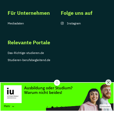
Für Unternehmen
Folge uns auf
Mediadaten
Instagram
Relevante Portale
Das-Richtige-studieren.de
Studieren-berufsbegleitend.de
© Copyright 2026, TarGroup Media GmbH
Impressum
Über
Datenschutzerklärung
Nutzungsbedingungen
Barrier
Mehr
Sponsored
uns