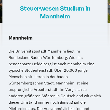
Steuerwesen Studium in
Maschinenbau - Konstruktion und
Mannheim
Entwicklung
Maschinenbau - Produktionstechnik
Maschinenbau - Technische
Gebäudeausrüstung
Mannheim
Maschinenbau - Verfahrenstechnik
Maschinenbau - Versorgungs- und
Die Universitätsstadt Mannheim liegt im
Energiemanagement
Bundesland Baden-Württemberg. Wie das
Mechatronik - Allgemeine Mechatronik
benachbarte Heidelberg ist auch Mannheim eine
typische Studentenstadt. Über 20.000 junge
Mechatronik - Elektromobilität
Menschen studieren in der baden-
Mechatronik - Energiewirtschaft
württembergischen Stadt. Mannheim ist eine
Mechatronik - Fahrzeugsystemtechnik und
ursprüngliche Arbeiterstadt. Im Vergleich zu
Elektromobilität
anderen größeren Städten in Deutschland wirkt sich
Medien - Digitale Medien
Medizintechnik
dieser Umstand immer noch günstig auf die
Rechnungswesen
Steuern
Mietpreise aus. Die Ausgehmöglichkeiten und