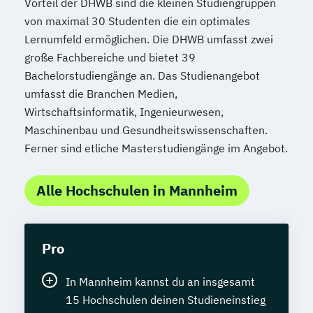
Vorteil der DHWB sind die kleinen Studiengruppen
Wirtschaftsingenieurwesen - Chemie- und
von maximal 30 Studenten die ein optimales
Verfahrenstechnik
Lernumfeld ermöglichen. Die DHWB umfasst zwei
Wirtschaftsingenieurwesen -
große Fachbereiche und bietet 39
Elektrotechnik
Bachelorstudiengänge an. Das Studienangebot
Wirtschaftsingenieurwesen -
umfasst die Branchen Medien,
Maschinenbau
Wirtschaftsinformatik, Ingenieurwesen,
Wirtschaftsingenieurwesen - Produktion
Maschinenbau und Gesundheitswissenschaften.
und Logistik
Ferner sind etliche Masterstudiengänge im Angebot.
Wirtschaftsingenieurwesen - Technischer
Vertrieb
Alle Hochschulen in Mannheim
Wirtsschaftsingenieurwesen - Allgemeines
Wirtschaftsingenieurwesen
Pro
In Mannheim kannst du an insgesamt
15 Hochschulen deinen Studieneinstieg