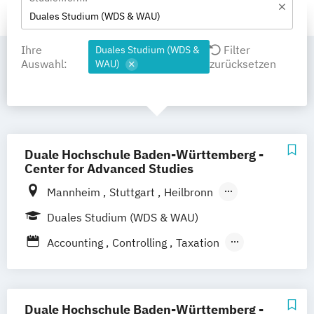
Duales Studium (WDS & WAU)
Ihre
Filter
Duales Studium (WDS &
Auswahl:
zurücksetzen
WAU)
Duale Hochschule Baden-Württemberg -
Center for Advanced Studies
Mannheim
Stuttgart
Heilbronn
Bad Mergentheim
Friedrichshafen
Duales Studium (WDS & WAU)
Heidenheim
Karlsruhe
Lörrach
Accounting
Controlling
Taxation
Mosbach
Ravensburg
Advanced Practice in Healthcare –
Villingen-Schwenningen
Horb am Neckar
Advanced Clinical Practice
Advanced Practice in Healthcare – Health
Duale Hochschule Baden-Württemberg -