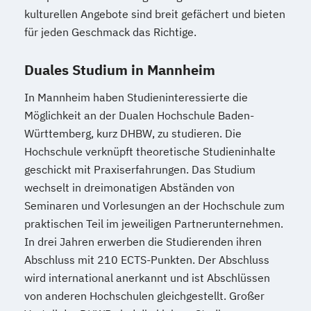
Wirtschaftsrecht - Accounting & Controlling
kulturellen Angebote sind breit gefächert und bieten
für jeden Geschmack das Richtige.
Rechnungswesen
Steuern
Wirtschaftsrecht - Steuern und
Duales Studium in Mannheim
Prüfungswesen
In Mannheim haben Studieninteressierte die
Wirtschaftsinformatik - Application
Möglichkeit an der Dualen Hochschule Baden-
Management
Württemberg, kurz DHBW, zu studieren. Die
Wirtschaftsinformatik - Data Science
Hochschule verknüpft theoretische Studieninhalte
Wirtschaftsinformatik - Digital Health
geschickt mit Praxiserfahrungen. Das Studium
Wirtschaftsinformatik - E-Government
wechselt in dreimonatigen Abständen von
Wirtschaftsinformatik - International
Seminaren und Vorlesungen an der Hochschule zum
Management for Business and Information
praktischen Teil im jeweiligen Partnerunternehmen.
Technology
In drei Jahren erwerben die Studierenden ihren
Wirtschaftsinformatik - Sales & Consulting
Abschluss mit 210 ECTS-Punkten. Der Abschluss
Wirtschaftsinformatik - Software
wird international anerkannt und ist Abschlüssen
von anderen Hochschulen gleichgestellt. Großer
Engineering