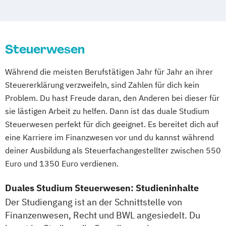
Kongress- und Eventmanagement
Personalmanagement und
Digital Business Management - dual
BWL - Spedition
Transport und Logistik
Wirtschaftspsychologie
Entrepreneurship - dual
BWL - Versicherung
Planung und Koordination in der Sozialen
Global Trade Management - dual
BWL - Öffentliche Wirtschaft
Steuerwesen
Arbeit
Handels- und Vertriebsmanagement - dual
Chemische Technik - Chemie- und
Rechnungswesen Steuern Wirtschaftsrecht
Während die meisten Berufstätigen Jahr für Jahr an ihrer
Bioingenieurwesen
International Management - dual
Steuererklärung verzweifeln, sind Zahlen für dich kein
Chemische Technik - Technische und
Sales and Negotiation
Internationales Logistikmanagement - dual
Problem. Du hast Freude daran, den Anderen bei dieser für
Angewandte Chemie
Soziale Arbeit in der Migrationsgesellschaft
sie lästigen Arbeit zu helfen. Dann ist das duale Studium
Data Science und Künstliche Intelligenz
Steuerlehre - dual
Taxation -dual
Steuerwesen perfekt für dich geeignet. Es bereitet dich auf
Digital Business Management
Supply Chain Management
Logistics
Tourism and Travel Management - dual
eine Karriere im Finanzwesen vor und du kannst während
Digitale Medien - Mediapublishing und
Production
Wirtschaftsinformatik
Tourism and Travel Management – dual
deiner Ausbildung als Steuerfachangestellter zwischen 550
Gestaltung
Wirtschaftsingenieurwesen
Wirtschaftsinformatik - dual
Euro und 1350 Euro verdienen.
Digitale Medien - Medienmanagement und
Duales Studium Steuerwesen: Studieninhalte
Kommunikation
Der Studiengang ist an der Schnittstelle von
Elektrotechnik und Informationstechnik -
Finanzenwesen, Recht und BWL angesiedelt. Du
Automation