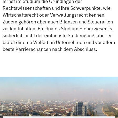
lernst im Studium die Grundlagen der
Elektrotechnik und Informationstechnik -
Rechtswissenschaften und ihre Schwerpunkte, wie
Elektrische Energietechnik
Wirtschaftsrecht oder Verwaltungsrecht kennen.
Elektrotechnik und Informationstechnik -
Zudem gehören aber auch Bilanzen und Steuerarten
Elektronik
zu den Inhalten. Ein duales Studium Steuerwesen ist
Elektrotechnik und Informationstechnik -
sicherlich nicht der einfachste Studiengang, aber er
Energie- und Umwelttechnik
bietet dir eine Vielfalt an Unternehmen und vor allem
Informatik - Angewandte Informatik
beste Karrierechancen nach dem Abschluss.
Informatik - Cyber Security
Informatik - Informatik mit Ausrichtung
Künstliche Intelligenz
Informatik - Informationstechnik
Integrated Engineering - Projekt
Engineering
Integrated Engineering - Service
Engineering
Maschinenbau - Allgemeiner Maschinenbau