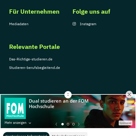
Für Unternehmen
Folge uns auf
Mediadaten
Instagram
Relevante Portale
Das-Richtige-studieren.de
Studieren-berufsbegleitend.de
© Copyright 2026, TarGroup Media GmbH
Impressum
Über
Datenschutzerklärung
Nutzungsbedingungen
Barrier
Mehr anzeigen
Sponsored
uns