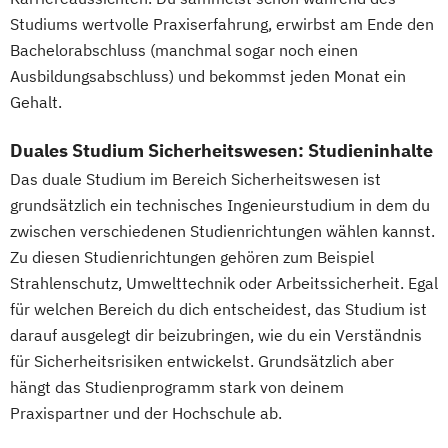
Mgmt. mit Branchenfokus Digital
Studiums wertvolle Praxiserfahrung, erwirbst am Ende den
Transformation Management
Bachelorabschluss (manchmal sogar noch einen
Mgmt. mit Branchenfokus
Ausbildungsabschluss) und bekommst jeden Monat ein
Fashionmanagement & Global Brands
Gehalt.
Mgmt. mit Branchenfokus
Handelsmanagement & E-Commerce
Duales Studium Sicherheitswesen: Studieninhalte
Mgmt. mit Branchenfokus Human Resource
Das duale Studium im Bereich Sicherheitswesen ist
Management
grundsätzlich ein technisches Ingenieurstudium in dem du
zwischen verschiedenen Studienrichtungen wählen kannst.
Mgmt. mit Branchenfokus
Zu diesen Studienrichtungen gehören zum Beispiel
Immobilienwirtschaft
Strahlenschutz, Umwelttechnik oder Arbeitssicherheit. Egal
Mgmt. mit Schwerpunkt Advanced Finance
für welchen Bereich du dich entscheidest, das Studium ist
and Accounting
darauf ausgelegt dir beizubringen, wie du ein Verständnis
Mgmt. mit Schwerpunkt International
für Sicherheitsrisiken entwickelst. Grundsätzlich aber
Management
hängt das Studienprogramm stark von deinem
Musikproduktion
Outdoor Studies
Praxispartner und der Hochschule ab.
Social Media Studies