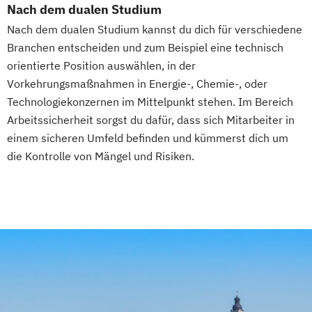
Software Design & User Experience
Nach dem dualen Studium
Software Development
Nach dem dualen Studium kannst du dich für verschiedene
Sport- & Leistungspsychologie
Branchen entscheiden und zum Beispiel eine technisch
Sportjournalismus
Sportmanagement
orientierte Position auswählen, in der
Vorkehrungsmaßnahmen in Energie-, Chemie-, oder
Sportmanagement - Fußballmanagement
Technologiekonzernen im Mittelpunkt stehen. Im Bereich
Wirtschaftsinformatik
Arbeitssicherheit sorgst du dafür, dass sich Mitarbeiter in
Wirtschaftsinformatik - Cyber Security
einem sicheren Umfeld befinden und kümmerst dich um
Wirtschaftsingenieurwesen
die Kontrolle von Mängel und Risiken.
Wirtschaftsingenieurwesen
Baumanagement für Bauingenieure
Wirtschaftspsychologie
Wirtschaftspsychologie - Digital
Transformation Management
Wirtschafts­ingenieurwesen