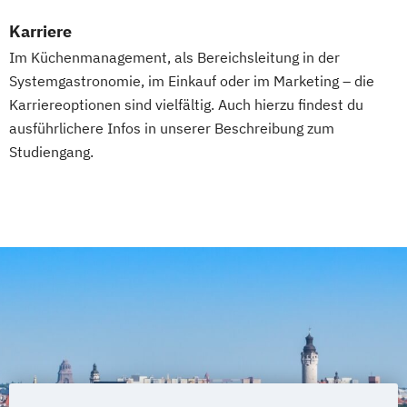
BWL Interkulturelle Kompetenzen | Sales
Karriere
Management
Im Küchenmanagement, als Bereichsleitung in der
BWL Interkulturelle Kompetenzen |
Systemgastronomie, im Einkauf oder im Marketing – die
Sportmanagement
Karriereoptionen sind vielfältig. Auch hierzu findest du
BWL Interkulturelle Kompetenzen | Steuern
ausführlichere Infos in unserer Beschreibung zum
Studiengang.
BWL Interkulturelle Kompetenzen |
Tourismusmanagement
BWL Interkulturelle Kompetenzen |
Veranstaltungsmanagement
BWL Interkulturelle Kompetenzen |
Versicherungen
BWL Interkulturelle Kompetenzen |
Wirtschaftsprüfung
BWL | Change Management
BWL | Digital Business Management