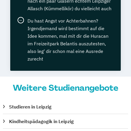
nach ein paar Gläsern echtem Leipziger
Allasch (Kümmellikör) du vielleicht auch
Du hast Angst vor Achterbahnen?
Irgendjemand wird bestimmt auf die
Idee kommen, mal mit dir die Huracan
im Freizeitpark Belantis auszutesten,
also leg‘ dir schon mal eine Ausrede
zurecht
Weitere Studienangebote
Studieren in Leipzig
Kindheitspädagogik in Leipzig