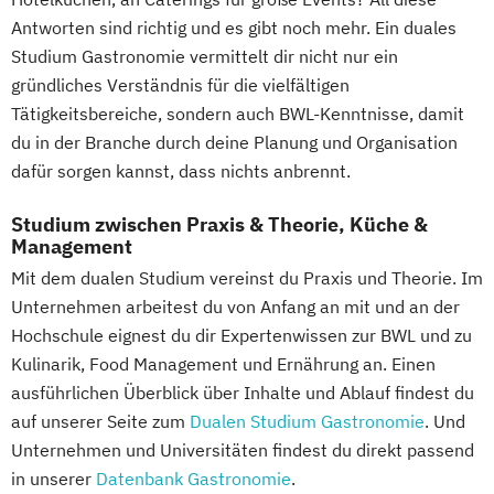
BWL Interkulturelle Kompetenzen |
Antworten sind richtig und es gibt noch mehr. Ein duales
Gesundheitsmanagement
Studium Gastronomie vermittelt dir nicht nur ein
BWL Interkulturelle Kompetenzen |
gründliches Verständnis für die vielfältigen
Hotelmanagement
Tätigkeitsbereiche, sondern auch BWL-Kenntnisse, damit
BWL Interkulturelle Kompetenzen |
du in der Branche durch deine Planung und Organisation
Immobilienmanagement
dafür sorgen kannst, dass nichts anbrennt.
BWL Interkulturelle Kompetenzen |
Studium zwischen Praxis & Theorie, Küche &
Innovationsmanagement
Management
BWL Interkulturelle Kompetenzen |
Mit dem dualen Studium vereinst du Praxis und Theorie. Im
Lieferkettenmanagement & Logistik
Unternehmen arbeitest du von Anfang an mit und an der
BWL Interkulturelle Kompetenzen |
Hochschule eignest du dir Expertenwissen zur BWL und zu
Marketing & Digitale Medien
Kulinarik, Food Management und Ernährung an. Einen
BWL Interkulturelle Kompetenzen |
ausführlichen Überblick über Inhalte und Ablauf findest du
Personalmanagement
auf unserer Seite zum
Dualen Studium Gastronomie
. Und
BWL Interkulturelle Kompetenzen |
Unternehmen und Universitäten findest du direkt passend
Qualitäts- & Nachhaltigkeitsmanagement
in unserer
Datenbank Gastronomie
.