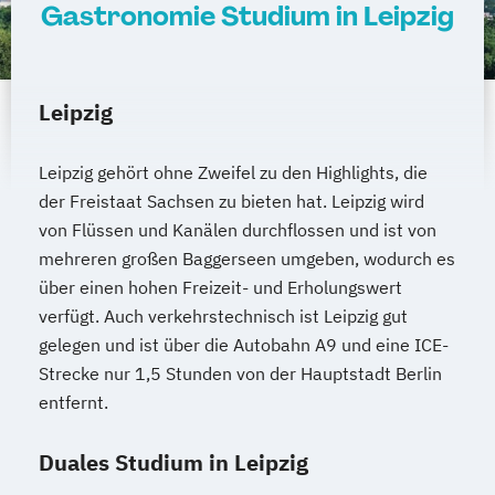
Gastronomie Studium in Leipzig
BWL | Finanzdienstleistungen
BWL | Fitness- & Bewegungsmanagement
BWL | Gastronomiemanagement
BWL | Gesundheitsmanagement
Leipzig
BWL | Hotelmanagement
BWL | Immobilienmanagement
Leipzig gehört ohne Zweifel zu den Highlights, die
BWL | Innovationsmanagement
der Freistaat Sachsen zu bieten hat. Leipzig wird
BWL | Lieferkettenmanagement & Logistik
von Flüssen und Kanälen durchflossen und ist von
BWL | Marketing & Digitale Medien
mehreren großen Baggerseen umgeben, wodurch es
über einen hohen Freizeit- und Erholungswert
BWL | Personalmanagement
verfügt. Auch verkehrstechnisch ist Leipzig gut
BWL | Qualitäts- &
gelegen und ist über die Autobahn A9 und eine ICE-
Nachhaltigkeitsmanagement
Strecke nur 1,5 Stunden von der Hauptstadt Berlin
BWL | Sales Management
entfernt.
BWL | Sportmanagement
BWL | Steuern
BWL | Tourismusmanagement
Duales Studium in Leipzig
BWL | Veranstaltungsmanagement