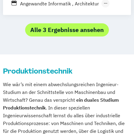
Angewandte Informatik
Architektur
Betriebswirtschaftslehre
Elektrotechnik
Holztechnik
Innenarchitektur
Landschaftsbau und
Alle 3 Ergebnisse ansehen
Grünflächenmanagement
Lebensmitteltechnologie
Logistik
Maschinentechnik
Mechatronik
Pharmatechnik
Produktionstechnik
Produktionstechnik
Technische Informatik
Technologie der Kosmetika und
Wie wär’s mit einem abwechslungsreichen Ingenieur-
Waschmittel
Studium an der Schnittstelle von Maschinenbau und
Wirtschaftsingenieurwesen
Wirtschaft? Genau das verspricht
ein duales Studium
Produktionstechnik
. In dieser speziellen
Ingenieurwissenschaft lernst du alles über industrielle
Produktionsprozesse: von Maschinen und Techniken, die
für die Produktion genutzt werden, über die Logistik und