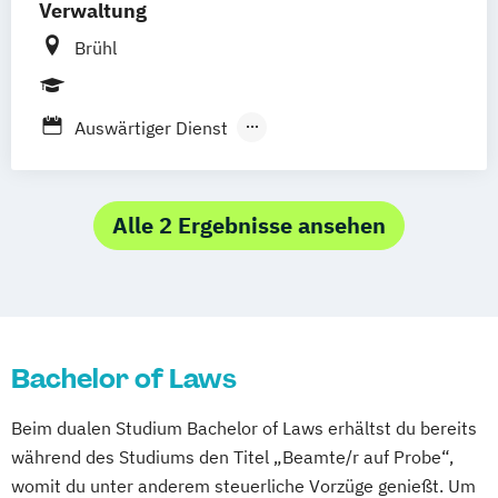
Verwaltung
Brühl
Auswärtiger Dienst
Bundesnachrichtendienst
Bundeswehrverwaltung
Digital Administration and Cyber Security
Alle 2 Ergebnisse ansehen
Kriminalvollzugsdienst
Landwirtschaftliche Sozialversicherung
Polizeivollzugsdienst der Bundespolizei
Sozialversicherungsrecht
Bachelor of Laws
Verfassungsschutz des Bundes
Verwaltungsinformatik (B.Sc.)
Beim dualen Studium Bachelor of Laws erhältst du bereits
Verwaltungsmanagement
Wetterdienst
während des Studiums den Titel „Beamte/r auf Probe“,
Zolldienst des Bundes (LL.B.)
womit du unter anderem steuerliche Vorzüge genießt. Um