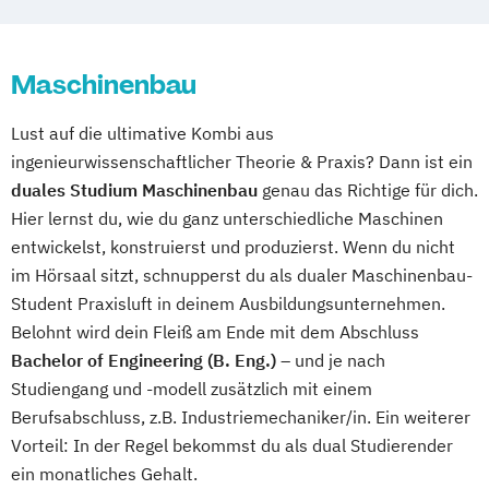
Hochleistungswerkstoffe: Glas und
Keramik
Maschinenbau
Informationstechnik
Kinder- und Jugendhilfe
Maschinenbau
Lust auf die ultimative Kombi aus
Mechatronik
ingenieurwissenschaftlicher Theorie & Praxis? Dann ist ein
Robotik und Künstliche Intelligenz
duales Studium Maschinenbau
genau das Richtige für dich.
Software Engineering
Hier lernst du, wie du ganz unterschiedliche Maschinen
Soziale Arbeit (BASA-online)
entwickelst, konstruierst und produzierst. Wenn du nicht
Soziale Arbeit (SA-P)
Sportmanagement
im Hörsaal sitzt, schnupperst du als dualer Maschinenbau-
Wirtschaftsingenieur
Student Praxisluft in deinem Ausbildungsunternehmen.
Wirtschaftsmathematik
Belohnt wird dein Fleiß am Ende mit dem Abschluss
Bachelor of Engineering (B. Eng.)
– und je nach
Studiengang und -modell zusätzlich mit einem
Berufsabschluss, z.B. Industriemechaniker/in. Ein weiterer
Vorteil: In der Regel bekommst du als dual Studierender
ein monatliches Gehalt.