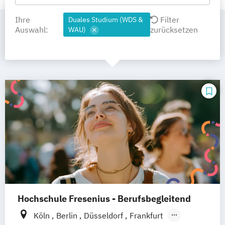
Ihre
Filter
Duales Studium (WDS &
Auswahl:
zurücksetzen
WAU)
Hochschule Fresenius - Berufsbegleitend
Köln
Berlin
Düsseldorf
Frankfurt