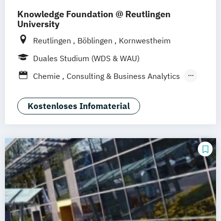
Knowledge Foundation @ Reutlingen
University
Reutlingen
Böblingen
Kornwestheim
Duales Studium (WDS & WAU)
Chemie
Consulting & Business Analytics
Consulting & Sales Management
Digital Business Management
Kostenloses Infomaterial
International Retail Management
Professional Software Engineering