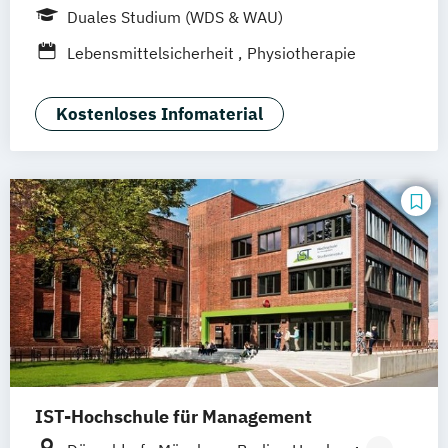
Hamburg
Idstein
München
Wiesbaden
Duales Studium (WDS & WAU)
Online-Campus
Osnabrück
Oldenburg
Lebensmittelsicherheit
Physiotherapie
Hannover
Dortmund
Erfurt
Stuttgart
Braunschweig
Kostenloses Infomaterial
IST-Hochschule für Management