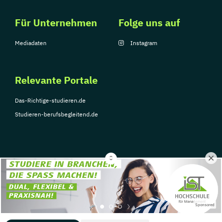
Für Unternehmen
Folge uns auf
Mediadaten
Instagram
Relevante Portale
Das-Richtige-studieren.de
Studieren-berufsbegleitend.de
© Copyright 2026, TarGroup Media GmbH
Impressum
Über
Datenschutzerklärung
Nutzungsbedingungen
Barrier
Sponsored
uns