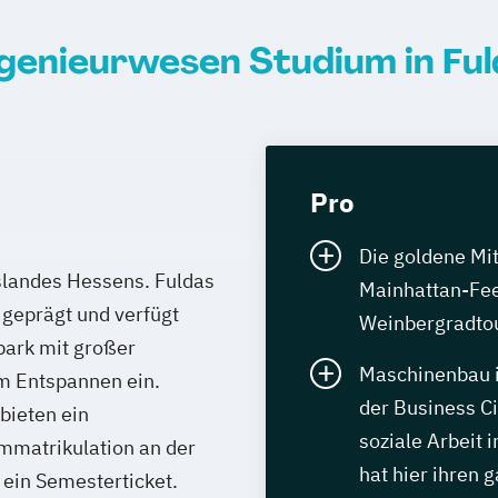
genieurwesen Studium in Fu
Pro
Die goldene Mi
slandes Hessens. Fuldas
Mainhattan-Fee
 geprägt und verfügt
Weinbergradtou
park mit großer
Maschinenbau i
m Entspannen ein.
der Business Ci
bieten ein
soziale Arbeit 
mmatrikulation an der
hat hier ihren
 ein Semesterticket.