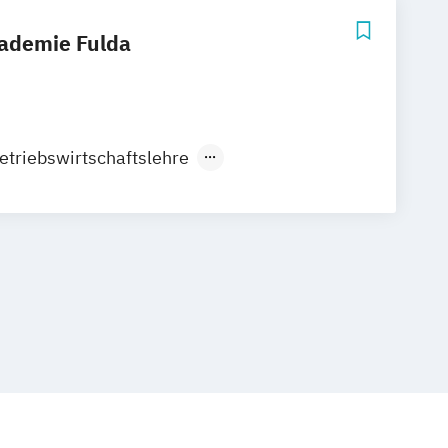
kademie Fulda
etriebswirtschaftslehre
anagement
n and Digital Management