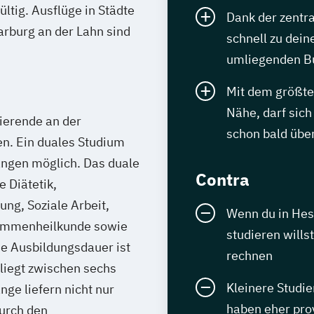
ltig. Ausflüge in Städte
Dank der zentr
rburg an der Lahn sind
schnell zu dein
umliegenden B
Mit dem größte
Nähe, darf sich
dierende an der
schon bald über
n. Ein duales Studium
gängen möglich. Das duale
Contra
 Diätetik,
ng, Soziale Arbeit,
Wenn du in Hes
ammenheilkunde sowie
studieren wills
ie Ausbildungsdauer ist
rechnen
liegt zwischen sechs
Kleinere Studi
ge liefern nicht nur
haben eher pro
urch den