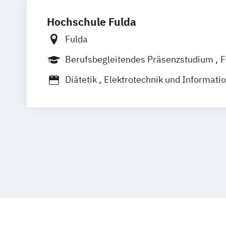
Hochschule Fulda
Fulda
Berufsbegleitendes Präsenzstudium
F
Diätetik
Elektrotechnik und Informati
Hebammenkunde
Logistikmanageme
Physiotherapie
Soziale Arbeit
Sozial
Inklusion
Verwaltung
Wirtschaftsingenieur/in LifeCycle Cater