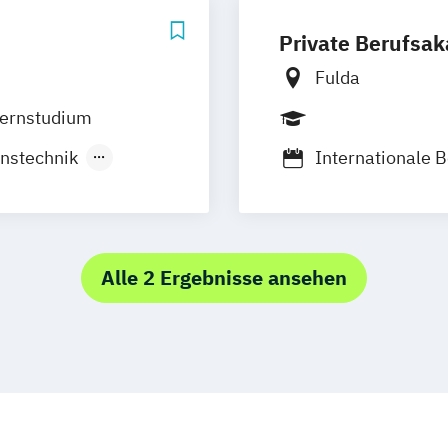
Private Berufsa
Fulda
ernstudium
onstechnik
Internationale B
nt
Mittelstandsm
e Sicherung
Smart Productio
ing
Alle 2 Ergebnisse ansehen