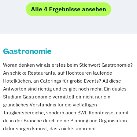
Business Administration Financial Services
Alle 4 Ergebnisse ansehen
Business Administration
Gastronomiemanagement
Business Administration
Gastronomie
Gesundheitsmanagement
Business Administration Hotel- und
Woran denken wir als erstes beim Stichwort Gastronomie?
Tourismusmanagement
An schicke Restaurants, auf Hochtouren laufende
Business Administration Human Resource
Hotelküchen, an Caterings für große Events? All diese
Management
Antworten sind richtig und es gibt noch mehr. Ein duales
Business Administration
Studium Gastronomie vermittelt dir nicht nur ein
Immobilienmanagement
gründliches Verständnis für die vielfältigen
Business Administration
Tätigkeitsbereiche, sondern auch BWL-Kenntnisse, damit
Marketingkommunikation und Digitale
du in der Branche durch deine Planung und Organisation
Medien
dafür sorgen kannst, dass nichts anbrennt.
Business Administration Qualitäts- und