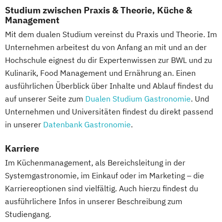
Studium zwischen Praxis & Theorie, Küche &
Nachhaltigkeitsmanagement
Management
Business Administration Sales
Mit dem dualen Studium vereinst du Praxis und Theorie. Im
Management
Unternehmen arbeitest du von Anfang an mit und an der
Business Administration
Hochschule eignest du dir Expertenwissen zur BWL und zu
Sportmanagement
Kulinarik, Food Management und Ernährung an. Einen
Business Administration Steuer- und
ausführlichen Überblick über Inhalte und Ablauf findest du
Prüfungswesen
auf unserer Seite zum
Dualen Studium Gastronomie
. Und
Business Administration Supply Chain
Unternehmen und Universitäten findest du direkt passend
Management
in unserer
Datenbank Gastronomie
.
International Management
Karriere
Management Coaching
Im Küchenmanagement, als Bereichsleitung in der
Management Consulting
Systemgastronomie, im Einkauf oder im Marketing – die
Management Unternehmensführung
Karriereoptionen sind vielfältig. Auch hierzu findest du
Management Wirtschaftspsychologie
ausführlichere Infos in unserer Beschreibung zum
Studiengang.