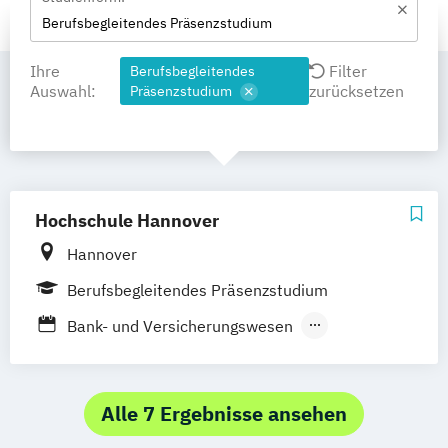
Berufsbegleitendes Präsenzstudium
Ihre
Filter
Berufsbegleitendes
Auswahl:
zurücksetzen
Präsenzstudium
Hochschule Hannover
Hannover
Berufsbegleitendes Präsenzstudium
Bank- und Versicherungswesen
Elektrotechnik und Informationstechnik
Informationsmanagement
Integrated Media & Communication
Alle 7 Ergebnisse ansehen
Konstruktionstechnik
Mechatronik