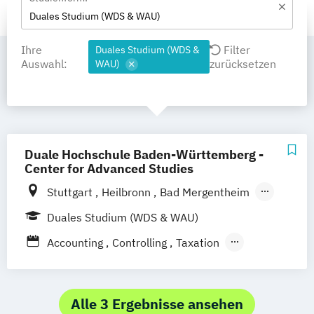
Duales Studium (WDS & WAU)
Ihre
Filter
Duales Studium (WDS &
Auswahl:
zurücksetzen
WAU)
Duale Hochschule Baden-Württemberg -
Center for Advanced Studies
Stuttgart
Heilbronn
Bad Mergentheim
Friedrichshafen
Heidenheim
Karlsruhe
Duales Studium (WDS & WAU)
Lörrach
Mannheim
Mosbach
Accounting
Controlling
Taxation
Ravensburg
Villingen-Schwenningen
Advanced Practice in Healthcare –
Horb am Neckar
Advanced Clinical Practice
Advanced Practice in Healthcare – Health
Alle 3 Ergebnisse ansehen