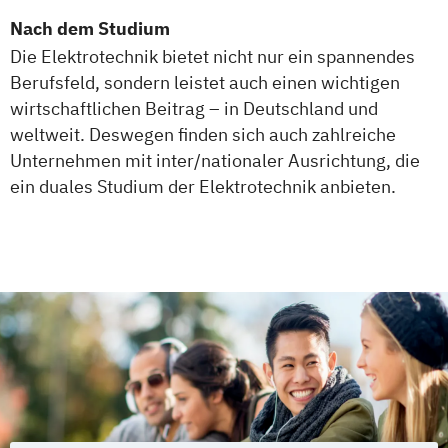
Personalmanagement und
Nach dem Studium
Wirtschaftspsychologie
Die Elektrotechnik bietet nicht nur ein spannendes
Planung und Koordination in der Sozialen
Berufsfeld, sondern leistet auch einen wichtigen
Arbeit
wirtschaftlichen Beitrag – in Deutschland und
Rechnungswesen Steuern Wirtschaftsrecht
weltweit. Deswegen finden sich auch zahlreiche
Unternehmen mit inter/nationaler Ausrichtung, die
Sales and Negotiation
ein duales Studium der Elektrotechnik anbieten.
Soziale Arbeit in der Migrationsgesellschaft
Supply Chain Management
Logistics
Production
Wirtschaftsinformatik
Wirtschaftsingenieurwesen