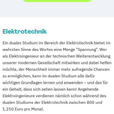
Professional Education
Advanced Practice in Healthcare –
Management & Leadership
Bauingenieurwesen
Elektrotechnik
Business Management (versch.
Schwerpunkte)
Ein duales Studium im Bereich der Elektrotechnik bietet im
Digital Business Management
wahrsten Sinne des Wortes eine Menge "Spannung". Wer
Digitalisierung in der Sozialen Arbeit
als Elektroingenieur an der technischen Weiterentwicklung
Elektrotechnik und Informationstechnik
unserer modernen Gesellschaft mitwirken und dabei helfen
Entrepreneurship
Executive Engineering
möchte, der Menschheit immer mehr aufregende Chancen
Finance
General Business Management
zu ermöglichen, kann im dualen Studium alle dafür
Governance Sozialer Arbeit
Informatik
wichtigen Grundlagen lernen und anwenden – und das für
Integrated Engineering
Intensive Care
ein Gehalt, dass sich sehen lassen kann! Angehende
Marketing
Maschinenbau
Elektroingenieure verdienen nämlich schon während des
dualen Studiums der Elektrotechnik zwischen 800 und
Master of Business Administration
1.250 Euro pro Monat.
Media and Data-driven Business