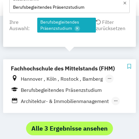
Berufsbegleitendes Präsenzstudium
Ihre
Filter
Berufsbegleitendes
Auswahl:
zurücksetzen
Präsenzstudium
Fachhochschule des Mittelstands (FHM)
Hannover
Köln
Rostock
Bamberg
Bielefeld
Berlin
Düren
Frechen
Berufsbegleitendes Präsenzstudium
Waldshut
Architektur- & Immobilienmanagement
Automotive Management
Betriebswirtschaft
Digital Business Management
Alle 3 Ergebnisse ansehen
Handwerksmanagement
Physiotherapie